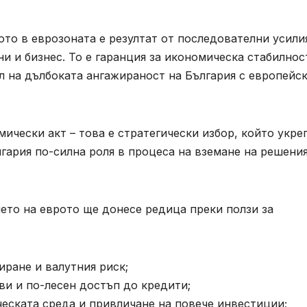
ото в еврозоната е резултат от последователни усили
и и бизнес. То е гаранция за икономическа стабилнос
л на дълбоката ангажираност на България с европейс
ически акт – това е стратегически избор, който укре
гария по-силна роля в процеса на вземане на решения
ето на еврото ще донесе редица преки ползи за
иране и валутния риск;
ви и по-лесен достъп до кредити;
еската среда и привличане на повече инвестиции;