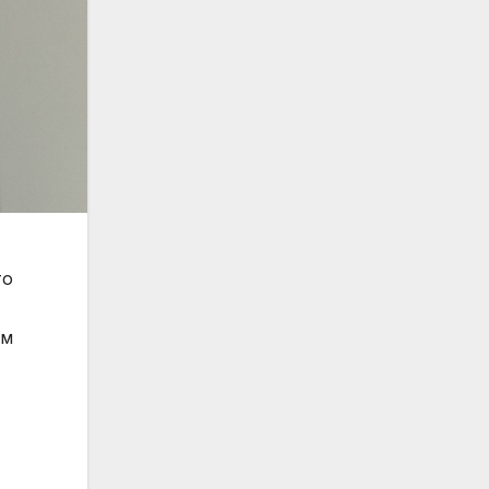
то
ъм