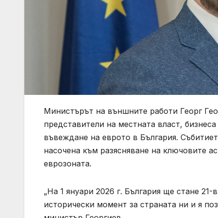
Министърът на външните работи Георг Гео
представители на местната власт, бизнес
въвеждане на еврото в България. Събитие
насочена към разясняване на ключовите ас
еврозоната.
„На 1 януари 2026 г. България ще стане 21-
исторически момент за страната ни и я по
министър Георгиев.