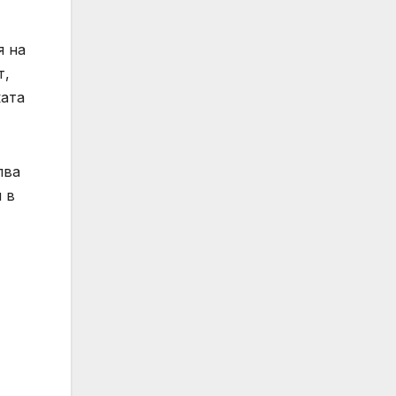
я на
т,
ката
пва
 в