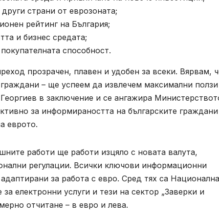
 други страни от еврозоната;
онен рейтинг на България;
та и бизнес средата;
 покупателната способност.
еход прозрачен, плавен и удобен за всеки. Вярвам, ч
и граждани – ще успеем да извлечем максимални ползи
 Георгиев в заключение и се ангажира Министерствот
ктивно за информираността на българските граждани
а еврото.
ншните работи ще работи изцяло с новата валута,
ионални регулации. Всички ключови информационни
адаптирани за работа с евро. Сред тях са Националн
за електронни услуги и тези на сектор „Заверки и
мерно отчитане – в евро и лева.