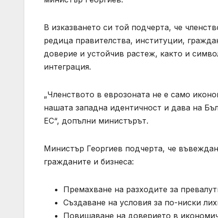
В изказването си той подчерта, че членств
редица правителства, институции, граждан
доверие и устойчив растеж, както и симво
интеграция.
„Членството в еврозоната не е само иконом
нашата западна идентичност и дава на Бъл
ЕС“, допълни министърът.
Министър Георгиев подчерта, че въвеждан
гражданите и бизнеса:
Премахване на разходите за превалут
Създаване на условия за по-ниски лих
Повишаване на доверието в икономич