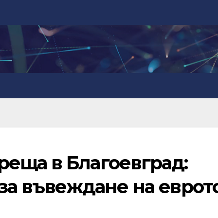
еща в Благоевград:
 за въвеждане на еврот