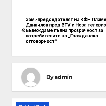
Зам.-председателят на КФН Плам
Post
Данаилов пред BTV и Нова тeлевиз
navigation
Въвеждаме пълна прозрачност за
потребителите на „Гражданска
отговорност“
By
admin