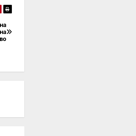
на
на
во