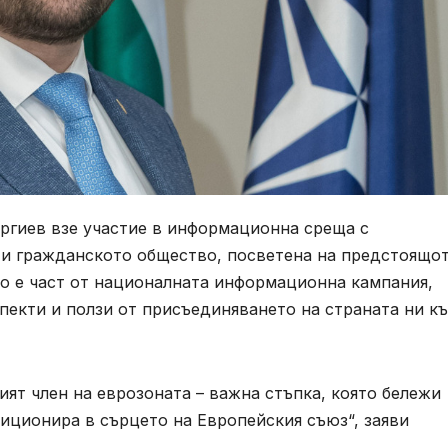
ргиев взе участие в информационна среща с
а и гражданското общество, посветена на предстоящо
то е част от националната информационна кампания,
пекти и ползи от присъединяването на страната ни к
вият член на еврозоната – важна стъпка, която бележи
зиционира в сърцето на Европейския съюз“, заяви