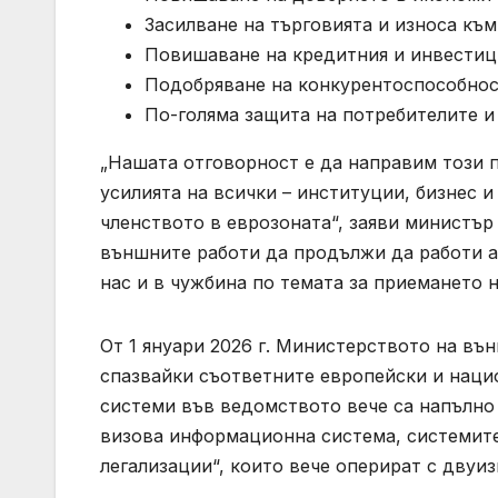
Засилване на търговията и износа към
Повишаване на кредитния и инвестици
Подобряване на конкурентоспособност
По-голяма защита на потребителите и
„Нашата отговорност е да направим този пр
усилията на всички – институции, бизнес 
членството в еврозоната“, заяви министър
външните работи да продължи да работи а
нас и в чужбина по темата за приемането н
От 1 януари 2026 г. Министерството на въ
спазвайки съответните европейски и нац
системи във ведомството вече са напълно 
визова информационна система, системите 
легализации“, които вече оперират с двуиз