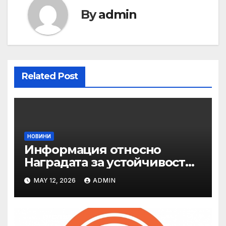
By
admin
Related Post
НОВИНИ
Информация относно
Наградата за устойчивост
на ОАЕ „Зайед“
MAY 12, 2026
ADMIN