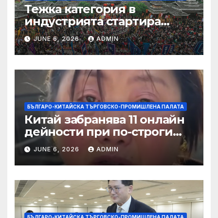
Тежка категория в
индустрията стартира
алианс за космическа
JUNE 6, 2026
ADMIN
слънчева енергия
БЪЛГАРО-КИТАЙСКА ТЪРГОВСКО-ПРОМИШЛЕНА ПАЛАТА
Китай забранява 11 онлайн
дейности при по-строги
правила за ограничаване на
JUNE 6, 2026
ADMIN
слуховете и
кибернасилниците
БЪЛГАРО-КИТАЙСКА ТЪРГОВСКО-ПРОМИШЛЕНА ПАЛАТА