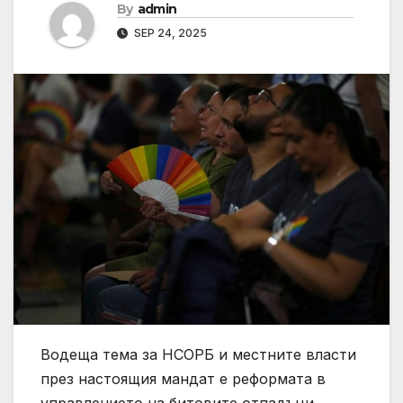
By
admin
SEP 24, 2025
Водеща тема за НСОРБ и местните власти
през настоящия мандат е реформата в
управлението на битовите отпадъци.