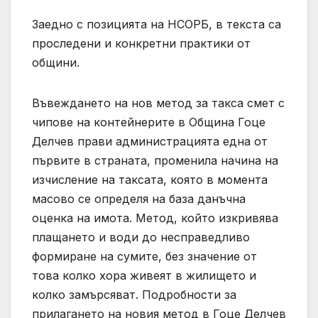
Заедно с позицията на НСОРБ, в текста са
проследени и конкретни практики от
общини.
Въвеждането на нов метод за такса смет с
чипове на контейнерите в Община Гоце
Делчев прави администрацията една от
първите в страната, променила начина на
изчисление на таксата, която в момента
масово се определя на база данъчна
оценка на имота. Метод, който изкривява
плащането и води до несправедливо
формиране на сумите, без значение от
това колко хора живеят в жилището и
колко замърсяват. Подробности за
прилагането на новия метод в Гоце Делчев