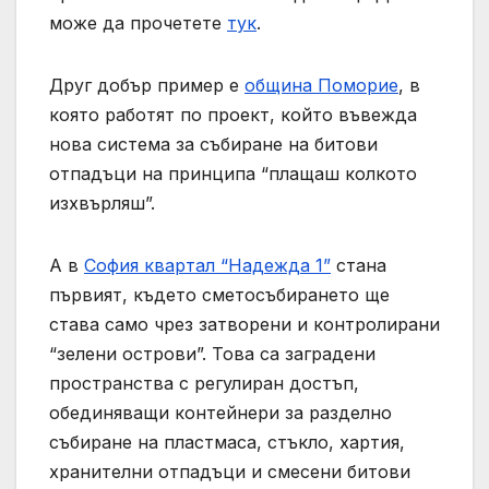
може да прочетете
тук
.
Друг добър пример е
община Поморие
, в
която работят по проект, който въвежда
нова система за събиране на битови
отпадъци на принципа “плащаш колкото
изхвърляш”.
А в
София квартал “Надежда 1”
стана
първият, където сметосъбирането ще
става само чрез затворени и контролирани
“зелени острови”. Това са заградени
пространства с регулиран достъп,
обединяващи контейнери за разделно
събиране на пластмаса, стъкло, хартия,
хранителни отпадъци и смесени битови