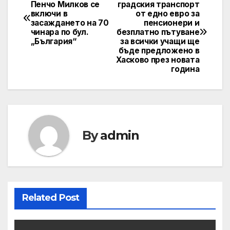
Post
Пенчо Милков се
градския транспорт
включи в
от едно евро за
navigation
засаждането на 70
пенсионери и
чинара по бул.
безплатно пътуване
„България“
за всички учащи ще
бъде предложено в
Хасково през новата
година
By
admin
Related Post