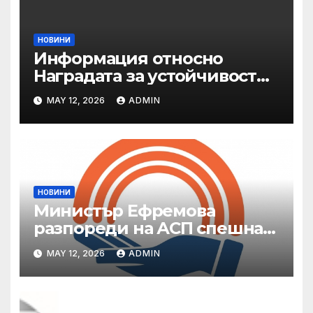
НОВИНИ
Информация относно
Наградата за устойчивост
на ОАЕ „Зайед“
MAY 12, 2026
ADMIN
НОВИНИ
Министър Ефремова
разпореди на АСП спешна
готовност за оказване на
MAY 12, 2026
ADMIN
подкрепа на пострадали от
валежи и градушки