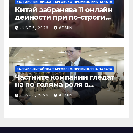
БЪЛГАРО-КИТАЙСКА ТЪРГОВСКО-ПРОМИШЛЕНА ПАЛАТА
Китай забранява 11 онлайн
дейности при по-строги
правила за ограничаване на
JUNE 6, 2026
ADMIN
слуховете и
кибернасилниците
БЪЛГАРО-КИТАЙСКА ТЪРГОВСКО-ПРОМИШЛЕНА ПАЛАТА
Частните компании гледат
на по-голяма роля в
стратегическата
JUNE 6, 2026
ADMIN
енергетика