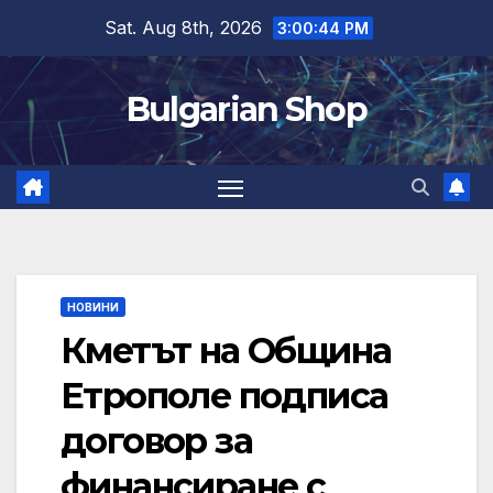
Skip
Sat. Aug 8th, 2026
3:00:45 PM
to
content
Bulgarian Shop
НОВИНИ
Кметът на Община
Етрополе подписа
договор за
финансиране с