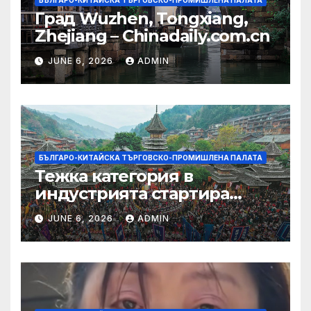
БЪЛГАРО-КИТАЙСКА ТЪРГОВСКО-ПРОМИШЛЕНА ПАЛАТА
Град Wuzhen, Tongxiang,
Zhejiang – Chinadaily.com.cn
JUNE 6, 2026
ADMIN
БЪЛГАРО-КИТАЙСКА ТЪРГОВСКО-ПРОМИШЛЕНА ПАЛАТА
Тежка категория в
индустрията стартира
алианс за космическа
JUNE 6, 2026
ADMIN
слънчева енергия