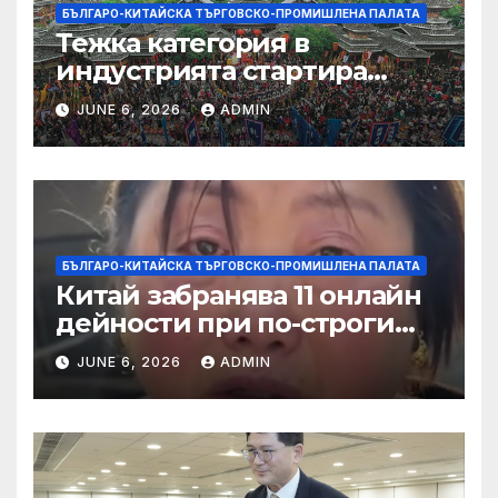
БЪЛГАРО-КИТАЙСКА ТЪРГОВСКО-ПРОМИШЛЕНА ПАЛАТА
Тежка категория в
индустрията стартира
алианс за космическа
JUNE 6, 2026
ADMIN
слънчева енергия
БЪЛГАРО-КИТАЙСКА ТЪРГОВСКО-ПРОМИШЛЕНА ПАЛАТА
Китай забранява 11 онлайн
дейности при по-строги
правила за ограничаване на
JUNE 6, 2026
ADMIN
слуховете и
кибернасилниците