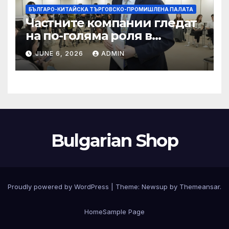
БЪЛГАРО-КИТАЙСКА ТЪРГОВСКО-ПРОМИШЛЕНА ПАЛАТА
Частните компании гледат
на по-голяма роля в
стратегическата
JUNE 6, 2026
ADMIN
енергетика
Bulgarian Shop
Proudly powered by WordPress
|
Theme:
Newsup
by
Themeansar
.
Home
Sample Page