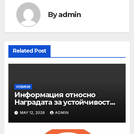
By
admin
Related Post
НОВИНИ
Информация относно
Наградата за устойчивост
на ОАЕ „Зайед“
MAY 12, 2026
ADMIN