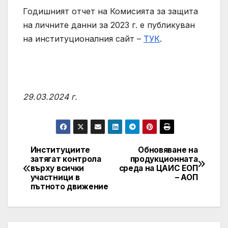
Годишният отчет на Комисията за защита
на личните данни за 2023 г. е публикуван
на институционалния сайт –
ТУК
.
29.03.2024 г.
Институциите
Обновяване на
Post
затягат контрола
продукционната
върху всички
среда на ЦАИС ЕОП
navigation
участници в
– АОП
пътното движение