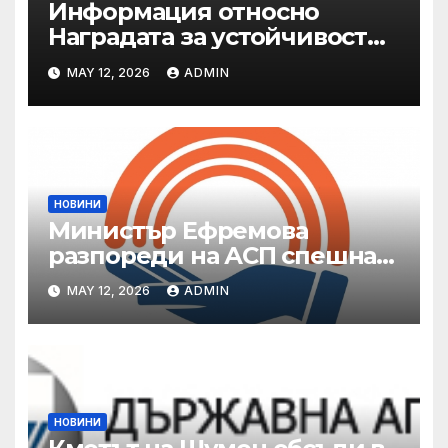
Информация относно
Наградата за устойчивост
на ОАЕ „Зайед“
MAY 12, 2026
ADMIN
НОВИНИ
Министър Ефремова
разпореди на АСП спешна
готовност за оказване на
MAY 12, 2026
ADMIN
подкрепа на пострадали от
валежи и градушки
НОВИНИ