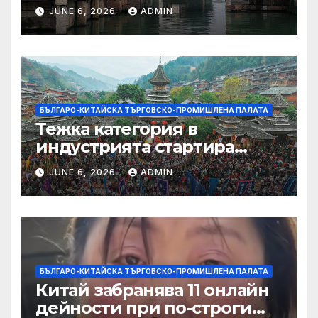
JUNE 6, 2026
ADMIN
БЪЛГАРО-КИТАЙСКА ТЪРГОВСКО-ПРОМИШЛЕНА ПАЛАТА
Тежка категория в
индустрията стартира
алианс за космическа
JUNE 6, 2026
ADMIN
слънчева енергия
БЪЛГАРО-КИТАЙСКА ТЪРГОВСКО-ПРОМИШЛЕНА ПАЛАТА
Китай забранява 11 онлайн
дейности при по-строги