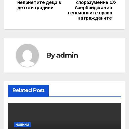
navigation
неприетите деца в
споразумение с
детски градини
Азербайджан за
пенсионните права
на гражданите
By
admin
Related Post
НОВИНИ