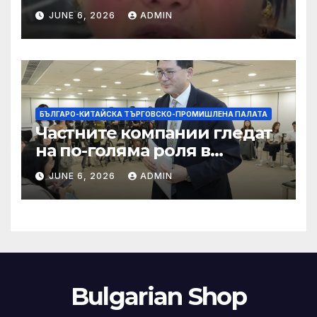
правила за ограничаване на
JUNE 6, 2026
ADMIN
слуховете и
кибернасилниците
БЪЛГАРО-КИТАЙСКА ТЪРГОВСКО-ПРОМИШЛЕНА ПАЛАТА
Частните компании гледат
на по-голяма роля в
стратегическата
JUNE 6, 2026
ADMIN
енергетика
Bulgarian Shop