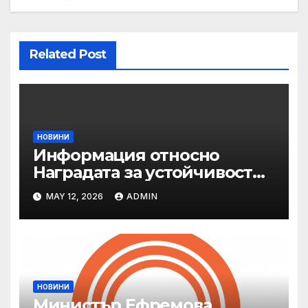
Related Post
НОВИНИ
Информация относно
Наградата за устойчивост
на ОАЕ „Зайед“
MAY 12, 2026
ADMIN
НОВИНИ
Министър Ефремова