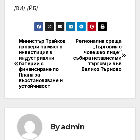
/ВИ/ /ЙБ/
Министър Трайков
Регионална среща
Post
провери на място
„Търговия с
инвестиция в
човешко лице“
navigation
индустриални
събира независими
батерии с
търговци във
финансиране по
Велико Търново
Плана за
възстановяване и
устойчивост
By
admin