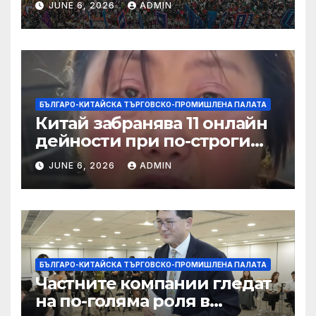
JUNE 6, 2026
ADMIN
слънчева енергия
БЪЛГАРО-КИТАЙСКА ТЪРГОВСКО-ПРОМИШЛЕНА ПАЛАТА
Китай забранява 11 онлайн
дейности при по-строги
правила за ограничаване на
JUNE 6, 2026
ADMIN
слуховете и
кибернасилниците
БЪЛГАРО-КИТАЙСКА ТЪРГОВСКО-ПРОМИШЛЕНА ПАЛАТА
Частните компании гледат
на по-голяма роля в