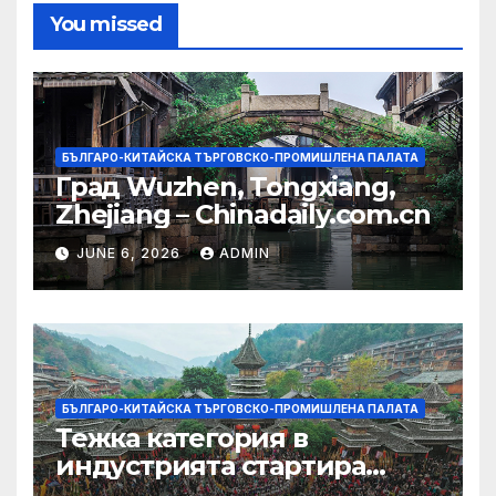
You missed
БЪЛГАРО-КИТАЙСКА ТЪРГОВСКО-ПРОМИШЛЕНА ПАЛАТА
Град Wuzhen, Tongxiang,
Zhejiang – Chinadaily.com.cn
JUNE 6, 2026
ADMIN
БЪЛГАРО-КИТАЙСКА ТЪРГОВСКО-ПРОМИШЛЕНА ПАЛАТА
Тежка категория в
индустрията стартира
алианс за космическа