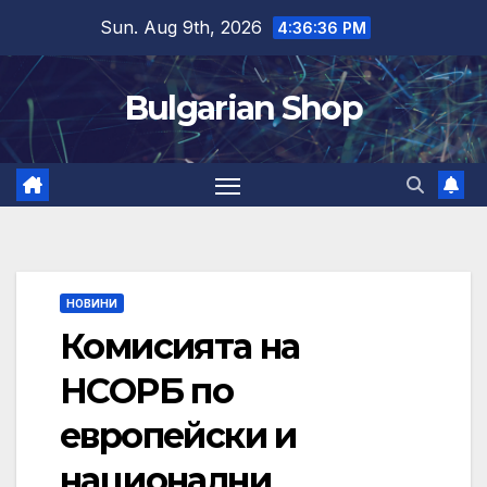
Skip
Sun. Aug 9th, 2026
4:36:37 PM
to
content
Bulgarian Shop
НОВИНИ
Комисията на
НСОРБ по
европейски и
национални