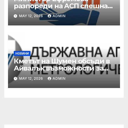
разпореди на АСП спешна
готовност за оказване на
MAY 12, 2026
ADMIN
подкрепа на пострадали от
валежи и градушки
НОВИНИ
Кметът на Шумен обсъди в
Айвалък възможности за
сътрудничество с турската
MAY 12, 2026
ADMIN
община