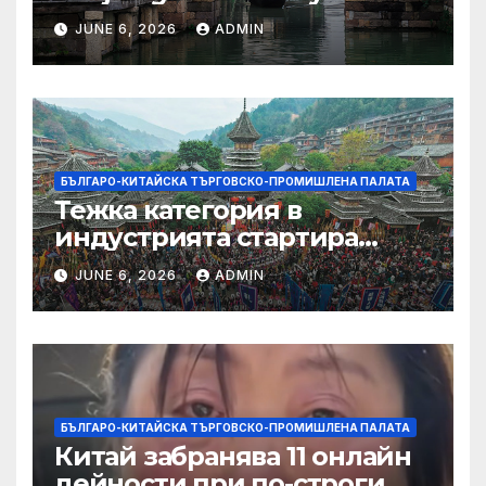
JUNE 6, 2026
ADMIN
БЪЛГАРО-КИТАЙСКА ТЪРГОВСКО-ПРОМИШЛЕНА ПАЛАТА
Тежка категория в
индустрията стартира
алианс за космическа
JUNE 6, 2026
ADMIN
слънчева енергия
БЪЛГАРО-КИТАЙСКА ТЪРГОВСКО-ПРОМИШЛЕНА ПАЛАТА
Китай забранява 11 онлайн
дейности при по-строги