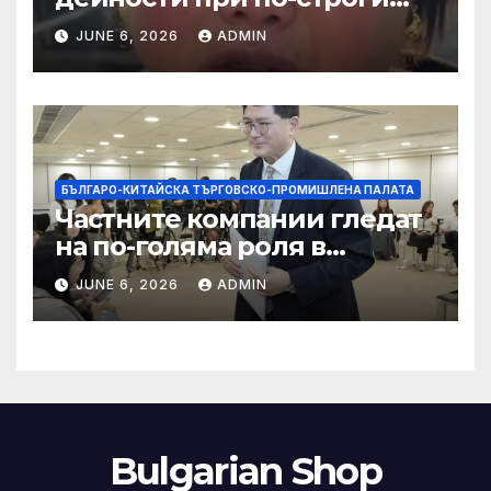
правила за ограничаване на
JUNE 6, 2026
ADMIN
слуховете и
кибернасилниците
БЪЛГАРО-КИТАЙСКА ТЪРГОВСКО-ПРОМИШЛЕНА ПАЛАТА
Частните компании гледат
на по-голяма роля в
стратегическата
JUNE 6, 2026
ADMIN
енергетика
Bulgarian Shop