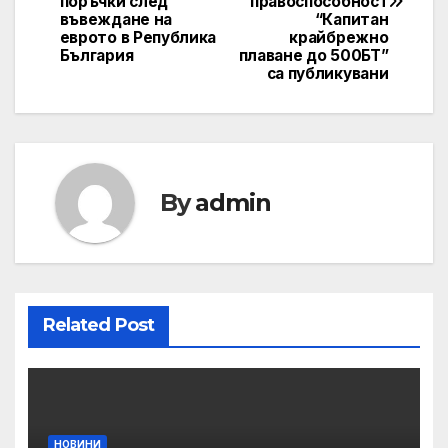
поръчки след
правоспособност
въвеждане на
“Капитан
еврото в Република
крайбрежно
България
плаване до 500БТ”
са публикувани
By
admin
Related Post
НОВИНИ