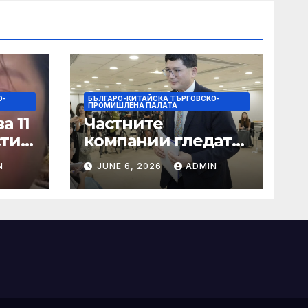
О-
БЪЛГАРО-КИТАЙСКА ТЪРГОВСКО-
ПРОМИШЛЕНА ПАЛАТА
а 11
Частните
сти
компании гледат
на по-голяма роля
N
JUNE 6, 2026
ADMIN
в стратегическата
на
енергетика
цит