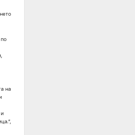
ането
 по
,
та на
и
 и
ца.”,