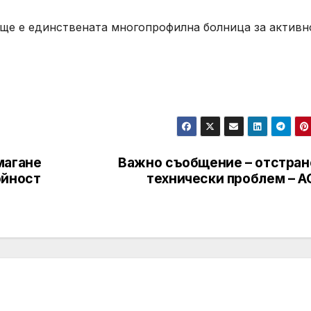
 ще е единствената многопрофилна болница за активн
магане
Важно съобщение – отстран
ойност
технически проблем – А