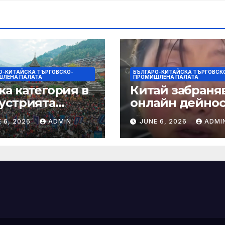
душки
О-КИТАЙСКА ТЪРГОВСКО-
БЪЛГАРО-КИТАЙСКА ТЪРГОВСК
ЛЕНА ПАЛАТА
ПРОМИШЛЕНА ПАЛАТА
ка категория в
Китай забраняв
устрията
онлайн дейно
ртира алианс за
при по-строги
 6, 2026
ADMIN
JUNE 6, 2026
ADMI
мическа
правила за
нчева енергия
ограничаване 
слуховете и
кибернасилни
е