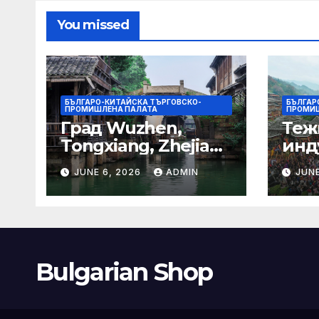
гра
You missed
БЪЛГАРО-КИТАЙСКА ТЪРГОВСКО-
БЪЛГАР
ПРОМИШЛЕНА ПАЛАТА
ПРОМИШ
Град Wuzhen,
Теж
Tongxiang, Zhejiang
инд
– Chinadaily.com.cn
ста
JUNE 6, 2026
ADMIN
JUNE
кос
слъ
Bulgarian Shop