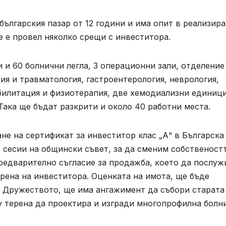
ългарския пазар от 12 години и има опит в реализир
е е провел няколко срещи с инвеститора.
 и 60 болнични легла, 3 операционни зали, отделение
ия и травматология, гастроентерология, неврология,
билитация и физиотерапия, две хемодиализни единици
Така ще бъдат разкрити и около 40 работни места.
е на сертификат за инвеститор клас „А“ в Българска
 сесии на общински съвет, за да сменим собственост
предварително съгласие за продажба, което да послуж
рена на инвеститора. Оценката на имота, ще бъде
 Дружеството, ще има ангажимент да събори старата
у терена да проектира и изгради многопрофилна болни