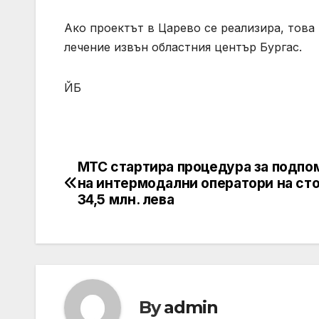
Ако проектът в Царево се реализира, това
лечение извън областния център Бургас.
ЙБ
МТС стартира процедура за подпо
Post
на интермодални оператори на ст
navigation
34,5 млн. лева
By
admin