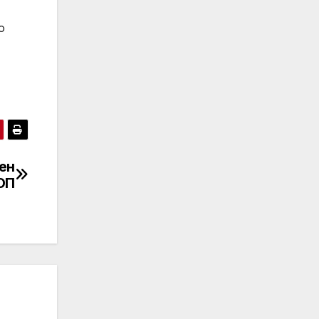
о
ен
ОП