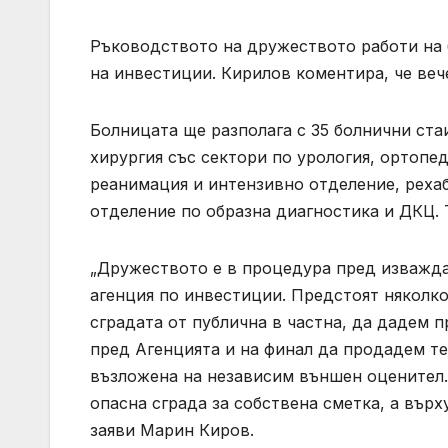
Ръководството на дружеството работи на б
на инвестиции. Кирилов коментира, че веч
Болницата ще разполага с 35 болнични стаи
хирургия със сектори по урология, ортопед
реанимация и интензивно отделение, реха
отделение по образна диагностика и ДКЦ. 
„Дружеството е в процедура пред изваждан
агенция по инвестиции. Предстоят няколко
сградата от публична в частна, да дадем 
пред Агенцията и на финал да продадем те
възложена на независим външен оценител.
опасна сграда за собствена сметка, а върх
заяви Марин Киров.