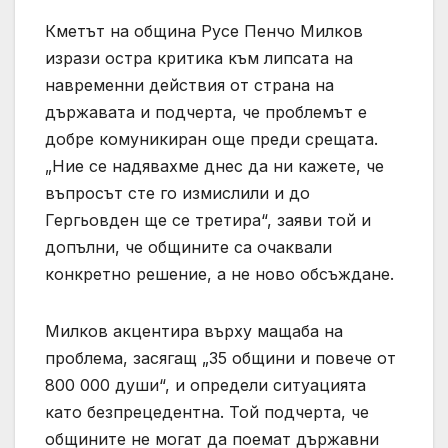
Кметът на община Русе Пенчо Милков
изрази остра критика към липсата на
навременни действия от страна на
държавата и подчерта, че проблемът е
добре комуникиран още преди срещата.
„Ние се надявахме днес да ни кажете, че
въпросът сте го измислили и до
Гергьовден ще се третира“, заяви той и
допълни, че общините са очаквали
конкретно решение, а не ново обсъждане.
Милков акцентира върху мащаба на
проблема, засягащ „35 общини и повече от
800 000 души“, и определи ситуацията
като безпрецедентна. Той подчерта, че
общините не могат да поемат държавни