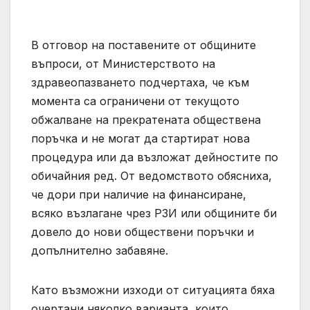
В отговор на поставените от общините
въпроси, от Министерството на
здравеопазването подчертаха, че към
момента са ограничени от текущото
обжалване на прекратената обществена
поръчка и не могат да стартират нова
процедура или да възложат дейностите по
обичайния ред. От ведомството обясниха,
че дори при наличие на финансиране,
всяко възлагане чрез РЗИ или общините би
довело до нови обществени поръчки и
допълнително забавяне.
Като възможни изходи от ситуацията бяха
очертани няколко варианта, които