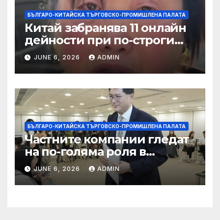
БЪЛГАРО-КИТАЙСКА ТЪРГОВСКО-ПРОМИШЛЕНА ПАЛАТА
Китай забранява 11 онлайн
дейности при по-строги
правила за ограничаване на
JUNE 6, 2026
ADMIN
слуховете и
кибернасилниците
БЪЛГАРО-КИТАЙСКА ТЪРГОВСКО-ПРОМИШЛЕНА ПАЛАТА
Частните компании гледат
на по-голяма роля в
стратегическата
JUNE 6, 2026
ADMIN
енергетика