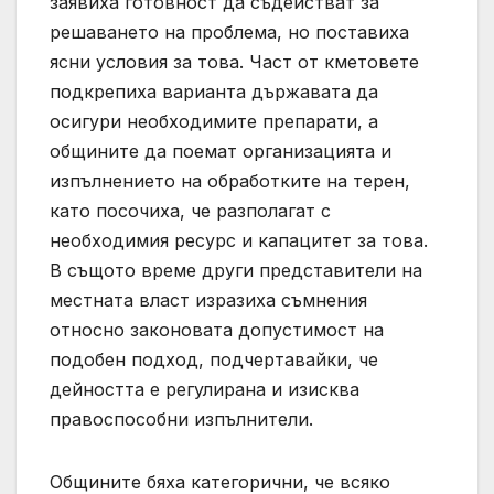
заявиха готовност да съдействат за
решаването на проблема, но поставиха
ясни условия за това. Част от кметовете
подкрепиха варианта държавата да
осигури необходимите препарати, а
общините да поемат организацията и
изпълнението на обработките на терен,
като посочиха, че разполагат с
необходимия ресурс и капацитет за това.
В същото време други представители на
местната власт изразиха съмнения
относно законовата допустимост на
подобен подход, подчертавайки, че
дейността е регулирана и изисква
правоспособни изпълнители.
Общините бяха категорични, че всяко