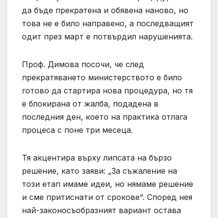
да бъде прекратена и обявена наново, но
това не е било направено, а последващият
одит през март е потвърдил нарушенията.
Проф. Димова посочи, че след
прекратяването министерството е било
готово да стартира нова процедура, но тя
е блокирана от жалба, подадена в
последния ден, което на практика отлага
процеса с поне три месеца.
Тя акцентира върху липсата на бързо
решение, като заяви: „За съжаление на
този етап имаме идеи, но нямаме решение
и сме притиснати от срокове“. Според нея
най-законосъобразният вариант остава