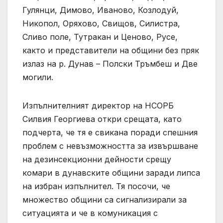
Гулянци, Димово, Иваново, Козлодуй,
Никопол, Оряхово, Свищов, Силистра,
Сливо поле, Тутракан и Ценово, Русе,
както и представители на общини без пряк
излаз на р. Дунав – Полски Тръмбеш и Две
могили.
Изпълнителният директор на НСОРБ
Силвия Георгиева откри срещата, като
подчерта, че тя е свикана поради спешния
проблем с невъзможността за извършване
на дезинсекционни дейности срещу
комари в дунавските общини заради липса
на избран изпълнител. Тя посочи, че
множество общини са сигнализирали за
ситуацията и че в комуникация с