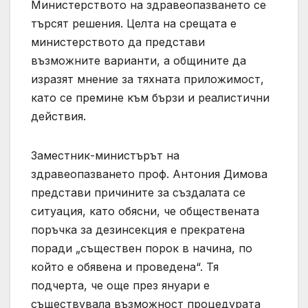
Министерството на здравеопазването се
търсят решения. Целта на срещата е
министерството да представи
възможните варианти, а общините да
изразят мнение за тяхната приложимост,
като се премине към бързи и реалистични
действия.
Заместник-министърът на
здравеопазването проф. Антония Димова
представи причините за създалата се
ситуация, като обясни, че обществената
поръчка за дезинсекция е прекратена
поради „съществен порок в начина, по
който е обявена и проведена“. Тя
подчерта, че още през януари е
съществувала възможност процедурата