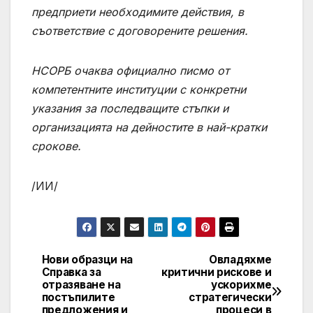
предприети необходимите действия, в
съответствие с договорените решения.
НСОРБ очаква официално писмо от
компетентните институции с конкретни
указания за последващите стъпки и
организацията на дейностите в най-кратки
срокове.
/ИИ/
Нови образци на
Овладяхме
Post
Справка за
критични рискове и
отразяване на
ускорихме
navigation
постъпилите
стратегически
предложения и
процеси в