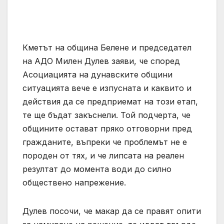
Кметът на община Белене и председател
на АДО Милен Дулев заяви, че според
Асоциацията на дунавските общини
ситуацията вече е изпусната и каквито и
действия да се предприемат на този етап,
те ще бъдат закъснели. Той подчерта, че
общините остават пряко отговорни пред
гражданите, въпреки че проблемът не е
породен от тях, и че липсата на реален
резултат до момента води до силно
обществено напрежение.
Дулев посочи, че макар да се правят опити