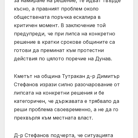
за намиране на решение, те идват твърде
късно, а правният проблем около
обществената поръчка ескалира в
критичен момент. В заключение той
предупреди, че при липса на конкретно
решение в кратки срокове общините са
готови да преминат към протестни
действия по цялото поречие на Дунав.
Кметът на община Тутракан д-р Димитър
Стефанов изрази силно разочарование от
липсата на конкретни решения и бе
категоричен, че държавата е трябвало да
реши проблема своевременно, а не да го
прехвърля към местната власт.
Д-р Стефанов подчерта, че ситуацията