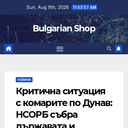
Skip
Sun. Aug 9th, 2026
11:53:58 AM
to
content
Bulgarian Shop
НОВИНИ
Критична ситуация
с комарите по Дунав:
НСОРБ събра
държавата и