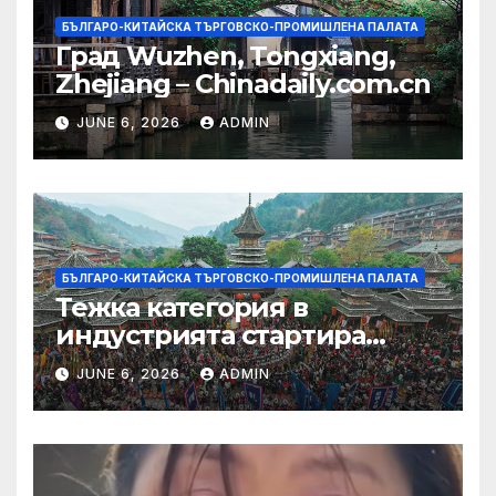
БЪЛГАРО-КИТАЙСКА ТЪРГОВСКО-ПРОМИШЛЕНА ПАЛАТА
Град Wuzhen, Tongxiang,
Zhejiang – Chinadaily.com.cn
JUNE 6, 2026
ADMIN
БЪЛГАРО-КИТАЙСКА ТЪРГОВСКО-ПРОМИШЛЕНА ПАЛАТА
Тежка категория в
индустрията стартира
алианс за космическа
JUNE 6, 2026
ADMIN
слънчева енергия