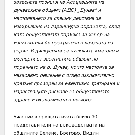
заявената позиция на Асоциацията на
дунавските общини (АДО) „Дунав“ и
настояването за спешни действия за
извършване на ларвицидна обработка, след
като обществената поръчка за избор на
изпълнители бе прекратена в началото на
април. В дискусията се включиха кметове и
експерти от засегнатите общини по
поречието на р. Дунав, които настояха за
незабавно решение с оглед изключително
краткия прозорец за ефективно третиране и
нарастващите рискове за общественото
здраве и икономиката в региона.
Участие в срещата взеха близо 30
представители на ръководствата на
общините Белене, Брегово, Видин,