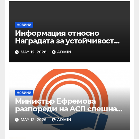
НОВИНИ
Информация относно
Наградата за устойчивост
на ОАЕ „Зайед“
MAY 12, 2026
ADMIN
НОВИНИ
Министър Ефремова
разпореди на АСП спешна
готовност за оказване на
MAY 12, 2026
ADMIN
подкрепа на пострадали от
валежи и градушки