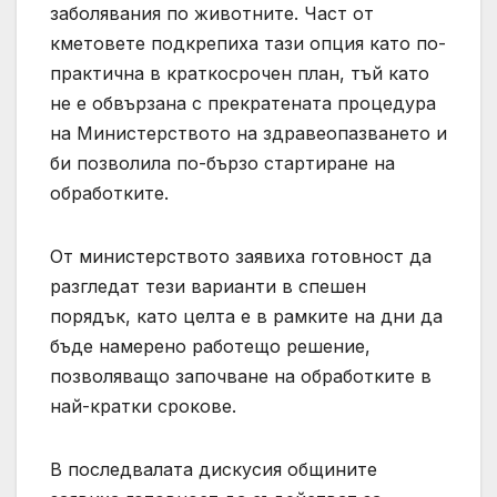
заболявания по животните. Част от
кметовете подкрепиха тази опция като по-
практична в краткосрочен план, тъй като
не е обвързана с прекратената процедура
на Министерството на здравеопазването и
би позволила по-бързо стартиране на
обработките.
От министерството заявиха готовност да
разгледат тези варианти в спешен
порядък, като целта е в рамките на дни да
бъде намерено работещо решение,
позволяващо започване на обработките в
най-кратки срокове.
В последвалата дискусия общините