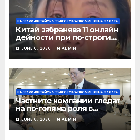
БЪЛГАРО-КИТАЙСКА ТЪРГОВСКО-ПРОМИШЛЕНА ПАЛАТА
Китай забранява 11 онлайн
дейности при по-строги
правила за ограничаване на
JUNE 6, 2026
ADMIN
слуховете и
кибернасилниците
БЪЛГАРО-КИТАЙСКА ТЪРГОВСКО-ПРОМИШЛЕНА ПАЛАТА
Частните компании гледат
на по-голяма роля в
стратегическата
JUNE 6, 2026
ADMIN
енергетика