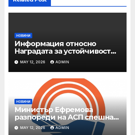
НОВИНИ
Информация относно
Наградата за устойчивост
на ОАЕ „Зайед“
MAY 12, 2026
ADMIN
НОВИНИ
Министър Ефремова
разпореди на АСП спешна
готовност за оказване на
MAY 12, 2026
ADMIN
подкрепа на пострадали от