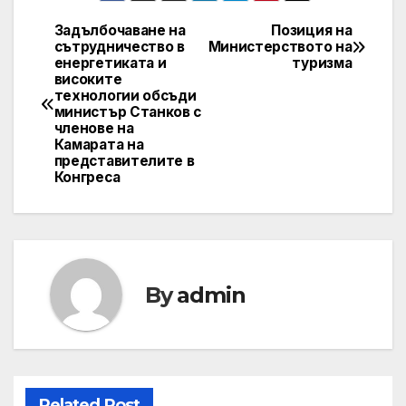
Задълбочаване на
Позиция на
Post
сътрудничество в
Министерството на
енергетиката и
туризма
navigation
високите
технологии обсъди
министър Станков с
членове на
Камарата на
представителите в
Конгреса
By
admin
Related Post