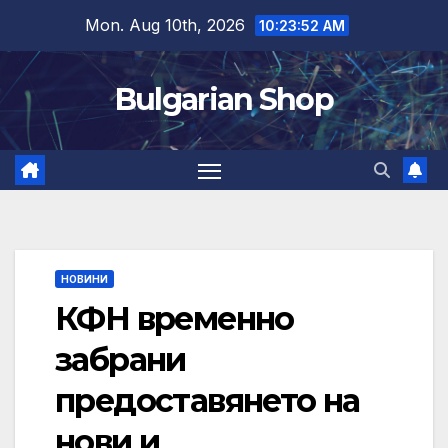
Skip
Mon. Aug 10th, 2026
10:23:53 AM
to
content
Bulgarian Shop
НОВИНИ
КФН временно
забрани
предоставянето на
нови и