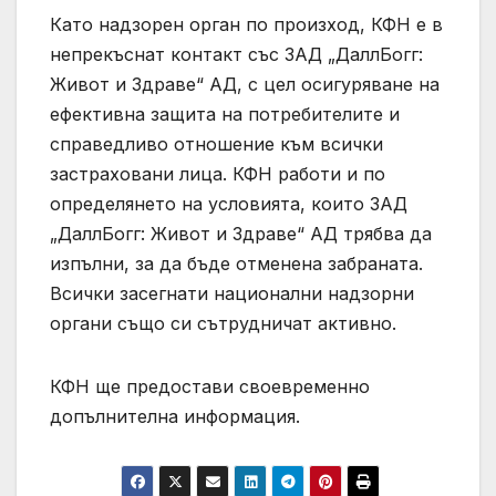
Като надзорен орган по произход, КФН е в
непрекъснат контакт със ЗАД „ДаллБогг:
Живот и Здраве“ АД, с цел осигуряване на
ефективна защита на потребителите и
справедливо отношение към всички
застраховани лица. КФН работи и по
определянето на условията, които ЗАД
„ДаллБогг: Живот и Здраве“ АД трябва да
изпълни, за да бъде отменена забраната.
Всички засегнати национални надзорни
органи също си сътрудничат активно.
КФН ще предостави своевременно
допълнителна информация.