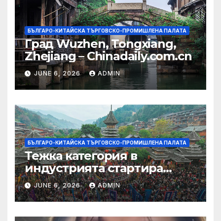
БЪЛГАРО-КИТАЙСКА ТЪРГОВСКО-ПРОМИШЛЕНА ПАЛАТА
Град Wuzhen, Tongxiang,
Zhejiang – Chinadaily.com.cn
JUNE 6, 2026
ADMIN
БЪЛГАРО-КИТАЙСКА ТЪРГОВСКО-ПРОМИШЛЕНА ПАЛАТА
Тежка категория в
индустрията стартира
алианс за космическа
JUNE 6, 2026
ADMIN
слънчева енергия