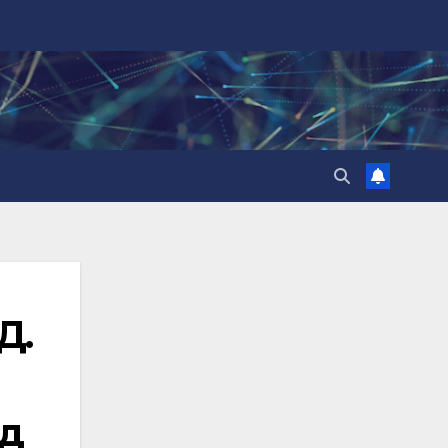
Д.
ед