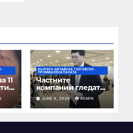
О-
БЪЛГАРО-КИТАЙСКА ТЪРГОВСКО-
ПРОМИШЛЕНА ПАЛАТА
а 11
Частните
сти
компании гледат
на по-голяма роля
N
JUNE 6, 2026
ADMIN
в стратегическата
на
енергетика
цит