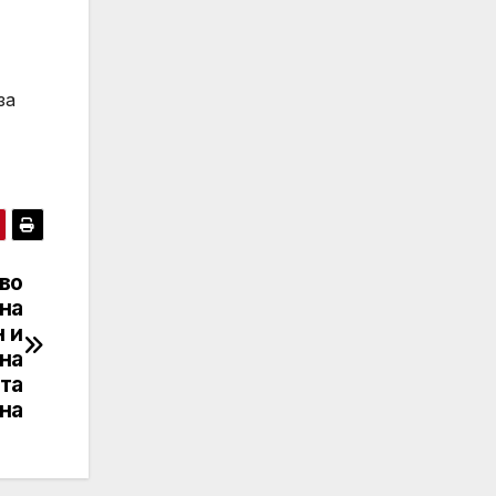
за
во
 на
 и
на
та
на