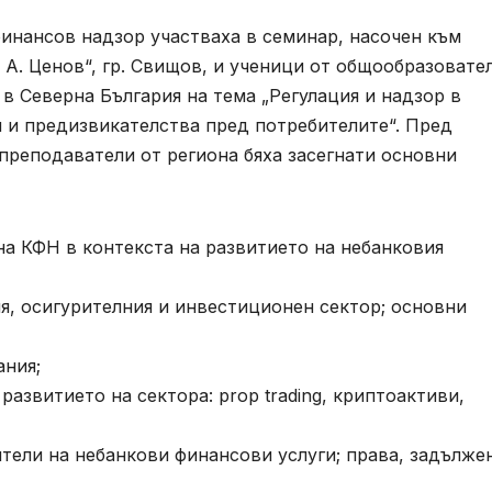
 финансов надзор участваха в семинар, насочен към
А. Ценов“, гр. Свищов, и ученици от общообразовате
 Северна България на тема „Регулация и надзор в
 и предизвикателства пред потребителите“. Пред
 преподаватели от региона бяха засегнати основни
а КФН в контекста на развитието на небанковия
я, осигурителния и инвестиционен сектор; основни
ания;
азвитието на сектора: prop trading, криптоактиви,
тели на небанкови финансови услуги; права, задълже