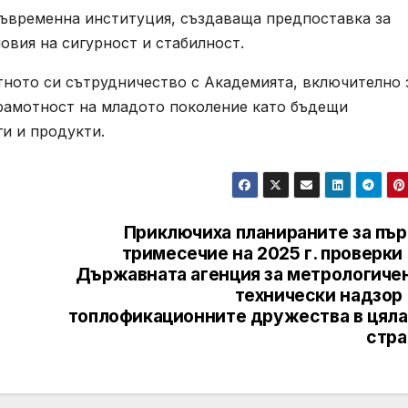
съвременна институция, създаваща предпоставка за
овия на сигурност и стабилност.
ното си сътрудничество с Академията, включително 
рамотност на младото поколение като бъдещи
и и продукти.
Приключиха планираните за пър
тримесечие на 2025 г. проверки
Държавната агенция за метрологичен
технически надзор 
топлофикационните дружества в цяла
стра