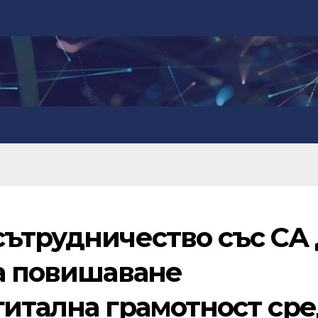
ътрудничество със СА 
за повишаване
гитална грамотност ср