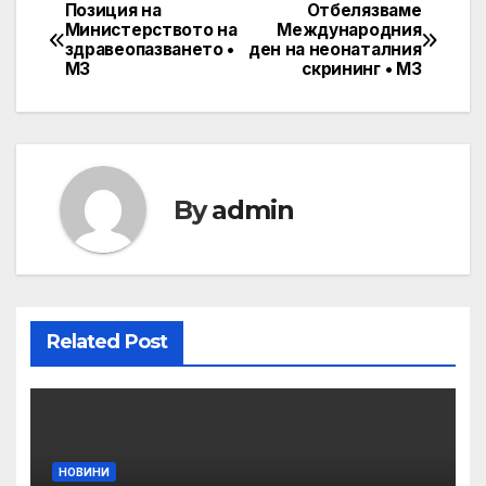
Позиция на
Отбелязваме
Post
Министерството на
Международния
здравеопазването •
ден на неонаталния
navigation
МЗ
скрининг • МЗ
By
admin
Related Post
НОВИНИ