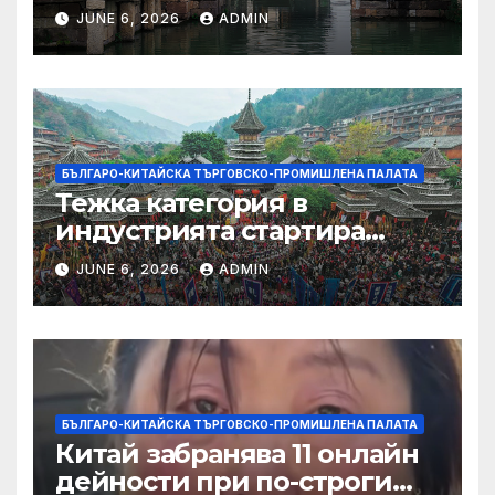
JUNE 6, 2026
ADMIN
БЪЛГАРО-КИТАЙСКА ТЪРГОВСКО-ПРОМИШЛЕНА ПАЛАТА
Тежка категория в
индустрията стартира
алианс за космическа
JUNE 6, 2026
ADMIN
слънчева енергия
БЪЛГАРО-КИТАЙСКА ТЪРГОВСКО-ПРОМИШЛЕНА ПАЛАТА
Китай забранява 11 онлайн
дейности при по-строги