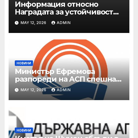
Информация относно
Наградата за устойчивост
на ОАЕ „Зайед“
MAY 12, 2026
ADMIN
НОВИНИ
Министър Ефремова
разпореди на АСП спешна
готовност за оказване на
MAY 12, 2026
ADMIN
подкрепа на пострадали от
валежи и градушки
НОВИНИ