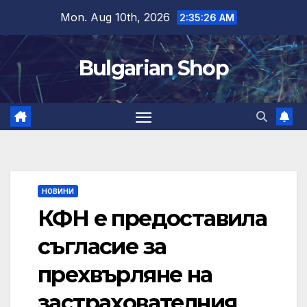
Skip
Mon. Aug 10th, 2026
2:35:26 AM
to
content
Bulgarian Shop
НОВИНИ
КФН е предоставила
съгласие за
прехвърляне на
застрахователния