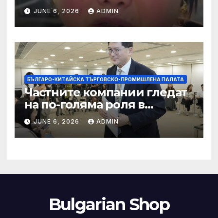
правила за ограничаване на
JUNE 6, 2026
ADMIN
слуховете и
кибернасилниците
БЪЛГАРО-КИТАЙСКА ТЪРГОВСКО-ПРОМИШЛЕНА ПАЛАТА
Частните компании гледат
на по-голяма роля в
стратегическата
JUNE 6, 2026
ADMIN
енергетика
Bulgarian Shop