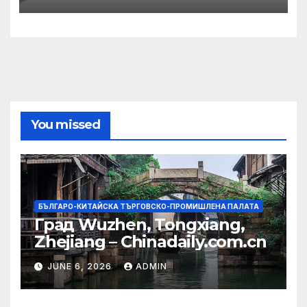
община
You missed
БЪЛГАРО-КИТАЙСКА ТЪРГОВСКО-ПРОМИШЛЕНА ПАЛАТА
Град Wuzhen, Tongxiang,
Zhejiang – Chinadaily.com.cn
JUNE 6, 2026
ADMIN