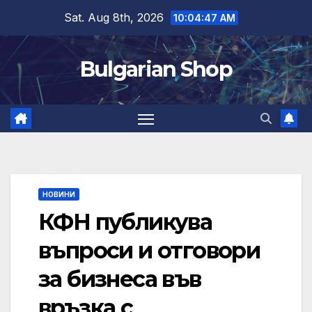
Skip
Sat. Aug 8th, 2026
10:04:48 AM
to
content
Bulgarian Shop
НОВИНИ
КФН публикува
въпроси и отговори
за бизнеса във
връзка с