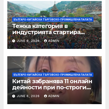
БЪЛГАРО-КИТАЙСКА ТЪРГОВСКО-ПРОМИШЛЕНА ПАЛАТА
Тежка категория в
индустрията стартира
алианс за космическа
JUNE 6, 2026
ADMIN
слънчева енергия
БЪЛГАРО-КИТАЙСКА ТЪРГОВСКО-ПРОМИШЛЕНА ПАЛАТА
Китай забранява 11 онлайн
дейности при по-строги
правила за ограничаване на
JUNE 6, 2026
ADMIN
слуховете и
кибернасилниците