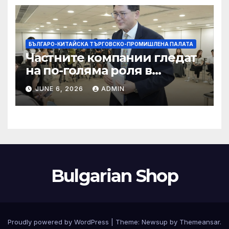
БЪЛГАРО-КИТАЙСКА ТЪРГОВСКО-ПРОМИШЛЕНА ПАЛАТА
Частните компании гледат
на по-голяма роля в
стратегическата
JUNE 6, 2026
ADMIN
енергетика
Bulgarian Shop
Proudly powered by WordPress
|
Theme:
Newsup
by
Themeansar
.