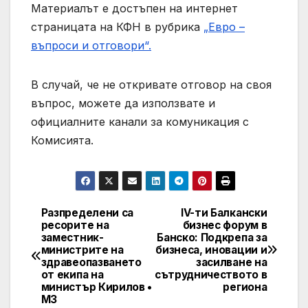
Материалът е достъпен на интернет
страницата на КФН в рубрика
„Евро –
въпроси и отговори“.
В случай, че не откривате отговор на своя
въпрос, можете да използвате и
официалните канали за комуникация с
Комисията.
Разпределени са
IV-ти Балкански
Post
ресорите на
бизнес форум в
заместник-
Банско: Подкрепа за
navigation
министрите на
бизнеса, иновации и
здравеопазването
засилване на
от екипа на
сътрудничеството в
министър Кирилов •
региона
МЗ