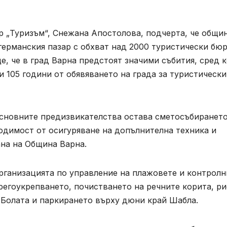
р „Туризъм“, Снежана Апостолова, подчерта, че общи
ерманския пазар с обхват над 2000 туристически бюр
е, че в град Варна предстоят значими събития, сред 
и 105 години от обявяването на града за туристически
основните предизвикателства остава сметосъбирането
ходимост от осигуряване на допълнителна техника и
ана на Община Варна.
ганизацията по управление на плажовете и контролн
регоукрепването, почистването на речните корита, р
 Болата и паркирането върху дюни край Шабла.