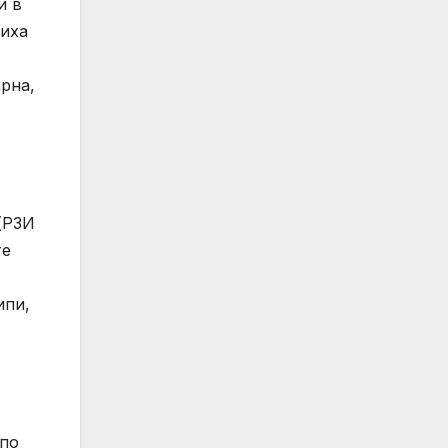
и в
диха
рна,
(РЗИ
те
ипи,
 по