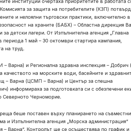
ите институции очертаха приоритетите в работата с
 Комисията за защита на потребителите (КЗП) потвър
цените и нелоялни търговски практики, включително в
безопасност на храните (БАБХ) – Областна дирекция Ва
и за детски лагери. От Изпълнителна агенция „Главна
в периода 1 май – 30 октомври стартира кампания,
а на труд.
И – Варна) и Регионална здравна инспекция – Добрич 
на качеството на морските води, басейните и здравни
щ – Варна (ЦСМП – Варна) и Център за спешна
ч) информираха за подготовката си с обезпечени ек
о Северното Черноморие.
среща беше поставен върху планирането на съвместни
ма и Изпълнителна агенция „Морска администрация“
 – Варна“. Контролът ще се осъществява по график и