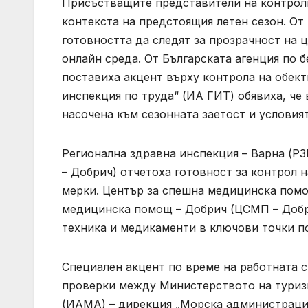
Присъстващите представители на контролн
контекста на предстоящия летен сезон. От
готовността да следят за прозрачност на 
онлайн среда. От Българската агенция по 
поставиха акцент върху контрола на обект
инспекция по труда“ (ИА ГИТ) обявиха, че 
насочена към сезонната заетост и условият
Регионална здравна инспекция – Варна (РЗ
– Добрич) отчетоха готовност за контрол 
мерки. Център за спешна медицинска помо
медицинска помощ – Добрич (ЦСМП – Добри
техника и медикаменти в ключови точки п
Специален акцент по време на работната 
проверки между Министерството на туриз
(ИАМА) – дирекция „Морска администрация