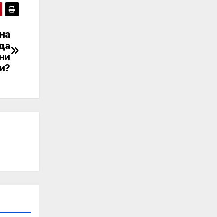
на
 да
ни
и?