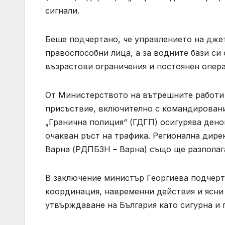
сигнали.
Беше подчертано, че управлението на джет
правоспособни лица, а за водните бази си
възрастови ограничения и постоянен опер
От Министерството на вътрешните работи
присъствие, включително с командировани
„Гранична полиция“ (ГДГП) осигурява ден
очакван ръст на трафика. Регионална дире
Варна (РДПБЗН – Варна) също ще разполаг
В заключение министър Георгиева подчерт
координация, навременни действия и ясни 
утвърждаване на България като сигурна и 