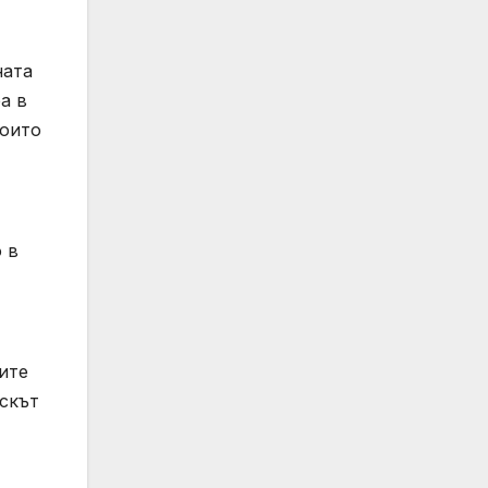
ната
а в
които
 в
ите
искът