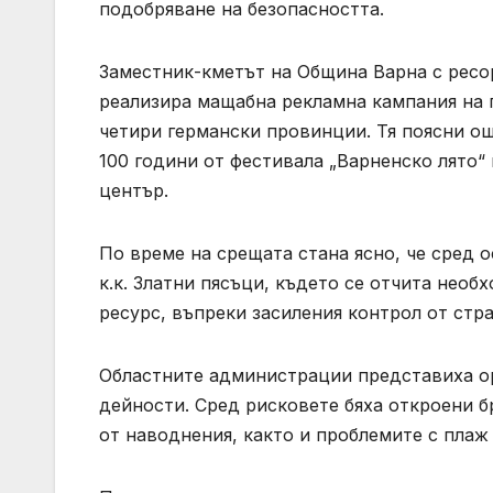
подобряване на безопасността.
Заместник-кметът на Община Варна с ресо
реализира мащабна рекламна кампания на г
четири германски провинции. Тя поясни ощ
100 години от фестивала „Варненско лято“ 
център.
По време на срещата стана ясно, че сред 
к.к. Златни пясъци, където се отчита необ
ресурс, въпреки засиления контрол от стр
Областните администрации представиха ор
дейности. Сред рисковете бяха откроени б
от наводнения, както и проблемите с плаж