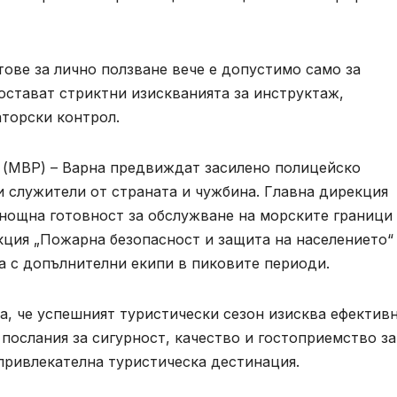
ове за лично ползване вече е допустимо само за
 остават стриктни изискванията за инструктаж,
аторски контрол.
 (МВР) – Варна предвиждат засилено полицейско
 служители от страната и чужбина. Главна дирекция
онощна готовност за обслужване на морските граници
кция „Пожарна безопасност и защита на населението“
а с допълнителни екипи в пиковите периоди.
а, че успешният туристически сезон изисква ефектив
послания за сигурност, качество и гостоприемство за
привлекателна туристическа дестинация.