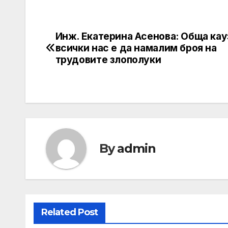
Инж. Екатерина Асенова: Обща кау
Post
всички нас е да намалим броя на
navigation
трудовите злополуки
By
admin
Related Post