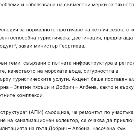
роблеми и набелязване на съвместни мерки за тяхнот
словия за нормалното протичане на летния сезон, с к
урентоспособна туристическа дестинация, предлагаща
одукт“, заяви министър Георгиева.
ви теми, свързани с пътната инфраструктура в регио
е, качеството на морската вода, сигурността в
върху туристическите услуги. Акцент беше поставен в
на – Златни пясъци и Добрич – Албена, както и върху
ртните комплекси.
структура“ (АПИ) съобщиха, че ремонтът по участъка
ане на канализационен колектор, се очаква да приклю
илитацията на пътя Добрич – Албена, насочена към