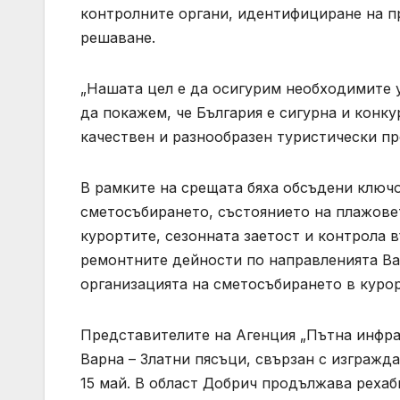
контролните органи, идентифициране на п
решаване.
„Нашата цел е да осигурим необходимите у
да покажем, че България е сигурна и конк
качествен и разнообразен туристически пр
В рамките на срещата бяха обсъдени ключо
сметосъбирането, състоянието на плажовет
курортите, сезонната заетост и контрола 
ремонтните дейности по направленията Вар
организацията на сметосъбирането в куро
Представителите на Агенция „Пътна инфра
Варна – Златни пясъци, свързан с изгражд
15 май. В област Добрич продължава рехаб