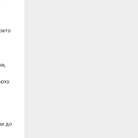
о
оето
на,
ърху
чи до