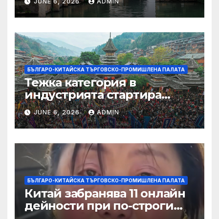
JUNE 6, 2026
ADMIN
БЪЛГАРО-КИТАЙСКА ТЪРГОВСКО-ПРОМИШЛЕНА ПАЛАТА
Тежка категория в
индустрията стартира
алианс за космическа
JUNE 6, 2026
ADMIN
слънчева енергия
БЪЛГАРО-КИТАЙСКА ТЪРГОВСКО-ПРОМИШЛЕНА ПАЛАТА
Китай забранява 11 онлайн
дейности при по-строги
правила за ограничаване на