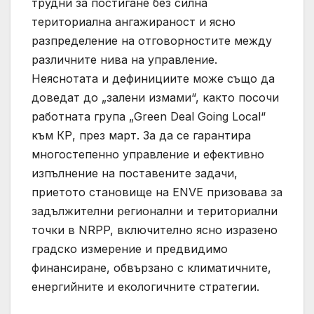
трудни за постигане без силна
териториална ангажираност и ясно
разпределение на отговорностите между
различните нива на управление.
Неяснотата и дефинициите може също да
доведат до „залени измами“, както посочи
работната група „Green Deal Going Local“
към КР, през март. За да се гарантира
многостепенно управление и ефективно
изпълнение на поставените задачи,
приетото становище на ENVE призовава за
задължителни регионални и териториални
точки в NRPP, включително ясно изразено
градско измерение и предвидимо
финансиране, обвързано с климатичните,
енергийните и екологичните стратегии.