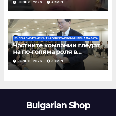
JUNE 6, 2026
ADMIN
слуховете и
кибернасилниците
БЪЛГАРО-КИТАЙСКА ТЪРГОВСКО-ПРОМИШЛЕНА ПАЛАТА
Частните компании гледат
на по-голяма роля в
стратегическата
JUNE 6, 2026
ADMIN
енергетика
Bulgarian Shop