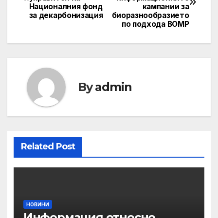
navigation
Националния фонд
кампании за
за декарбонизация
биоразнообразието
по подхода ВОМР
By
admin
Related Post
НОВИНИ
Информация относно