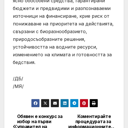
ясно обособени средства, гарантирани
бюджети и предвидими и разпознаваеми
източници на финансиране, крие риск от
понижаване на приоритета на действията,
свързани с биоразнообразието,
природосъобразните решения,
устойчивостта на водните ресурси,
изменението на климата и готовността за
бедствия.
/ДБ/
/МЯ/
Обявен е конкурс за
Коментирайте
Post
избор на първи
процедурата за
управител на
информационните