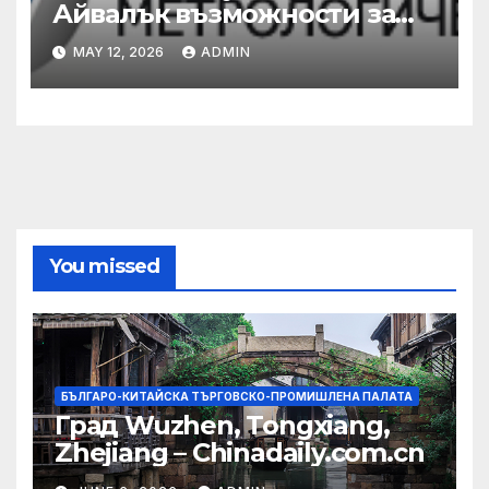
Айвалък възможности за
сътрудничество с турската
MAY 12, 2026
ADMIN
община
You missed
БЪЛГАРО-КИТАЙСКА ТЪРГОВСКО-ПРОМИШЛЕНА ПАЛАТА
Град Wuzhen, Tongxiang,
Zhejiang – Chinadaily.com.cn