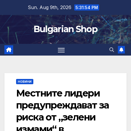
Skip
Sun. Aug 9th, 2026
5:31:55 PM
to
content
Bulgarian Shop
НОВИНИ
Местните лидери
предупреждават за
риска от „зелени
измами“ в