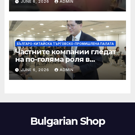
JUNE 6, 2026
ADMIN
слуховете и
кибернасилниците
БЪЛГАРО-КИТАЙСКА ТЪРГОВСКО-ПРОМИШЛЕНА ПАЛАТА
Частните компании гледат
на по-голяма роля в
стратегическата
JUNE 6, 2026
ADMIN
енергетика
Bulgarian Shop