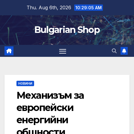
Skip
Thu. Aug 6th, 2026
10:29:06 AM
to
content
Bulgarian Shop
НОВИНИ
Механизъм за
европейски
енергийни
общности