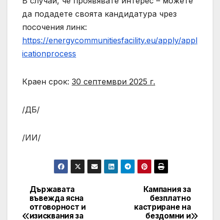
В случай, че проявявате интерес – можете
да подадете своята кандидатура чрез
посочения линк:
https://energycommunitiesfacility.eu/apply/appl
icationprocess
Краен срок:
30 септември 2025 г.
/ДБ/
/ИИ/
Държавата
Кампания за
Post
въвежда ясна
безплатно
отговорност и
кастриране на
navigation
изисквания за
бездомни и