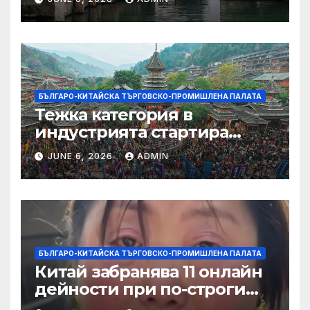
БЪЛГАРО-КИТАЙСКА ТЪРГОВСКО-ПРОМИШЛЕНА ПАЛАТА
Тежка категория в
индустрията стартира
алианс за космическа
JUNE 6, 2026
ADMIN
слънчева енергия
БЪЛГАРО-КИТАЙСКА ТЪРГОВСКО-ПРОМИШЛЕНА ПАЛАТА
Китай забранява 11 онлайн
дейности при по-строги
правила за ограничаване на