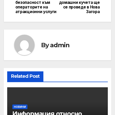
безопасност към
домашни кучета ще
операторите на
се проведе в Нова
атракционни услуги
Загора
By
admin
Related Post
НОВИНИ
Информация относно