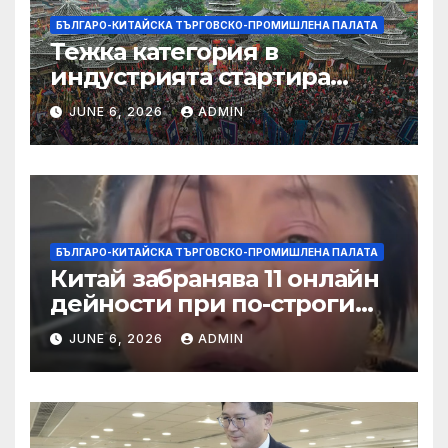
БЪЛГАРО-КИТАЙСКА ТЪРГОВСКО-ПРОМИШЛЕНА ПАЛАТА
Тежка категория в
индустрията стартира
алианс за космическа
JUNE 6, 2026
ADMIN
слънчева енергия
БЪЛГАРО-КИТАЙСКА ТЪРГОВСКО-ПРОМИШЛЕНА ПАЛАТА
Китай забранява 11 онлайн
дейности при по-строги
правила за ограничаване на
JUNE 6, 2026
ADMIN
слуховете и
кибернасилниците