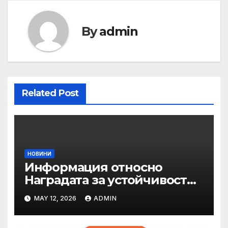
By
admin
Related Post
НОВИНИ
Информация относно
Наградата за устойчивост
на ОАЕ „Зайед“
MAY 12, 2026
ADMIN