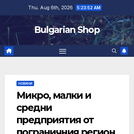
Skip
Thu. Aug 6th, 2026
5:23:53 AM
to
content
Bulgarian Shop
НОВИНИ
Микро, малки и
средни
предприятия от
пограничния регион