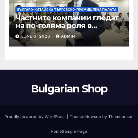
БЪЛГАРО-КИТАЙСКА ТЪРГОВСКО-ПРОМИШЛЕНА ПАЛАТА
Частните компании гледат
на по-голяма роля в
стратегическата
JUNE 6, 2026
ADMIN
енергетика
Bulgarian Shop
Proudly powered by WordPress
|
Theme:
Newsup
by
Themeansar
.
Home
Sample Page