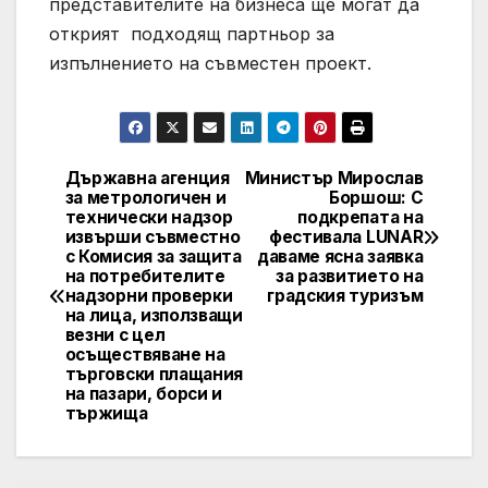
представителите на бизнеса ще могат да
открият подходящ партньор за
изпълнението на съвместен проект.
Държавна агенция
Министър Мирослав
Post
за метрологичен и
Боршош: С
технически надзор
подкрепата на
navigation
извърши съвместно
фестивала LUNAR
с Комисия за защита
даваме ясна заявка
на потребителите
за развитието на
надзорни проверки
градския туризъм
на лица, използващи
везни с цел
осъществяване на
търговски плащания
на пазари, борси и
тържища