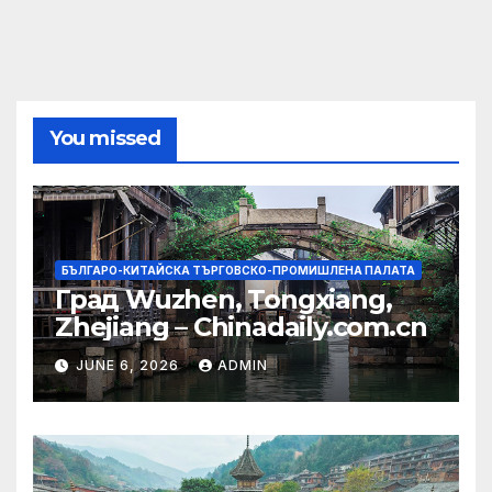
You missed
БЪЛГАРО-КИТАЙСКА ТЪРГОВСКО-ПРОМИШЛЕНА ПАЛАТА
Град Wuzhen, Tongxiang,
Zhejiang – Chinadaily.com.cn
JUNE 6, 2026
ADMIN