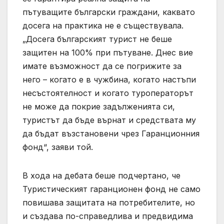
пътуващите български граждани, каквато
досега на практика не е съществувала.
„Досега българският турист не беше
защитен на 100% при пътуване. Днес вие
имате възможност да се погрижите за
него – когато е в чужбина, когато настъпи
несъстоятелност и когато туроператорът
не може да покрие задълженията си,
туристът да бъде върнат и средствата му
да бъдат възстановени чрез Гаранционния
фонд“, заяви той.
В хода на дебата беше подчертано, че
Туристическият гаранционен фонд не само
повишава защитата на потребителите, но
и създава по-справедлива и предвидима