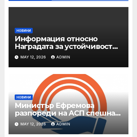
НОВИНИ
Информация относно
Наградата за устойчивост
на ОАЕ „Зайед“
MAY 12, 2026
ADMIN
НОВИНИ
Министър Ефремова
разпореди на АСП спешна
готовност за оказване на
MAY 12, 2026
ADMIN
подкрепа на пострадали от
валежи и градушки