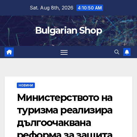
Skip
Sat. Aug 8th, 2026
4:10:51 AM
to
content
Bulgarian Shop
НОВИНИ
Министерството на
туризма реализира
дългоочаквана
реформа за защита