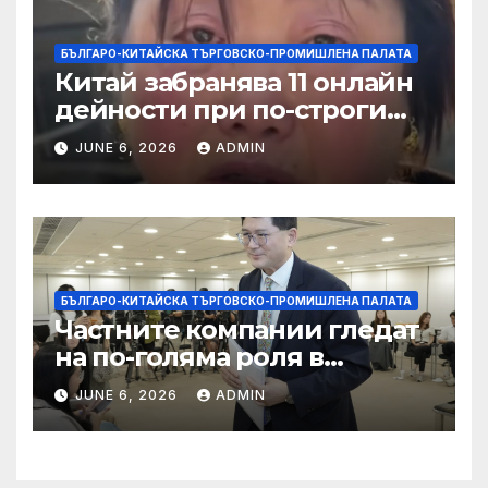
БЪЛГАРО-КИТАЙСКА ТЪРГОВСКО-ПРОМИШЛЕНА ПАЛАТА
Китай забранява 11 онлайн
дейности при по-строги
правила за ограничаване на
JUNE 6, 2026
ADMIN
слуховете и
кибернасилниците
БЪЛГАРО-КИТАЙСКА ТЪРГОВСКО-ПРОМИШЛЕНА ПАЛАТА
Частните компании гледат
на по-голяма роля в
стратегическата
JUNE 6, 2026
ADMIN
енергетика