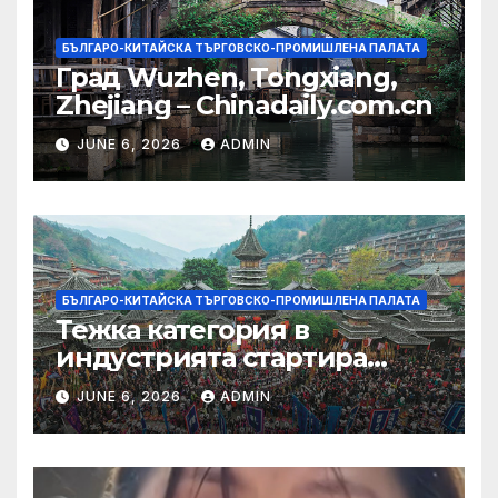
БЪЛГАРО-КИТАЙСКА ТЪРГОВСКО-ПРОМИШЛЕНА ПАЛАТА
Град Wuzhen, Tongxiang,
Zhejiang – Chinadaily.com.cn
JUNE 6, 2026
ADMIN
БЪЛГАРО-КИТАЙСКА ТЪРГОВСКО-ПРОМИШЛЕНА ПАЛАТА
Тежка категория в
индустрията стартира
алианс за космическа
JUNE 6, 2026
ADMIN
слънчева енергия