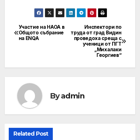
Участие на НАОА в
Инспектори по
Post
Oбщото събрание
труда от град Видин
на ENQA
проведоха среща с
navigation
ученици от ПГТ
„Михалаки
Георгиев“
By
admin
Related Post