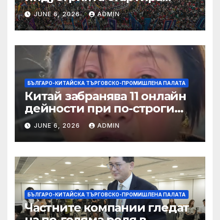
алианс за космическа
JUNE 6, 2026
ADMIN
слънчева енергия
БЪЛГАРО-КИТАЙСКА ТЪРГОВСКО-ПРОМИШЛЕНА ПАЛАТА
Китай забранява 11 онлайн
дейности при по-строги
правила за ограничаване на
JUNE 6, 2026
ADMIN
слуховете и
кибернасилниците
БЪЛГАРО-КИТАЙСКА ТЪРГОВСКО-ПРОМИШЛЕНА ПАЛАТА
Частните компании гледат
на по-голяма роля в