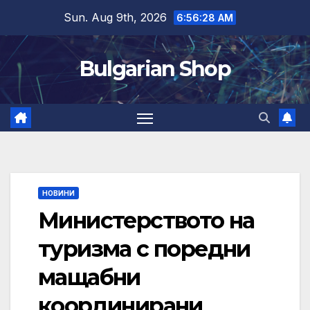
Skip
Sun. Aug 9th, 2026
6:56:28 AM
to
content
Bulgarian Shop
НОВИНИ
Министерството на
туризма с поредни
мащабни
координирани