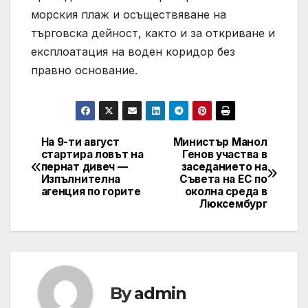
морския плаж и осъществяване на
търговска дейност, както и за откриване и
експлоатация на воден коридор без
правно основание.
На 9-ти август
Министър Манол
Post
стартира ловът на
Генов участва в
пернат дивеч —
заседанието на
navigation
Изпълнителна
Съвета на ЕС по
агенция по горите
околна среда в
Люксембург
By
admin