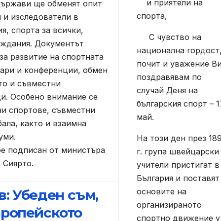
и приятели на
ържави ще обменят опит
спорта,
 и изследователи в
я, спорта за всички,
С чувство на
реждания. Документът
национална гордост
а развитие на спортната
почит и уважение В
нари и конференции, обмен
поздравявам по
то и съвместни
случай Деня на
щи. Особено внимание се
българския спорт – 1
ни спортове, съвместни
май.
бала, както и взаимна
уми.
На този ден през 18
е подписан от министъра
г. група швейцарски
 Сиярто.
учители пристигат в
България и поставят
основите на
: Убеден съм,
организираното
вропейското
спортно движение у