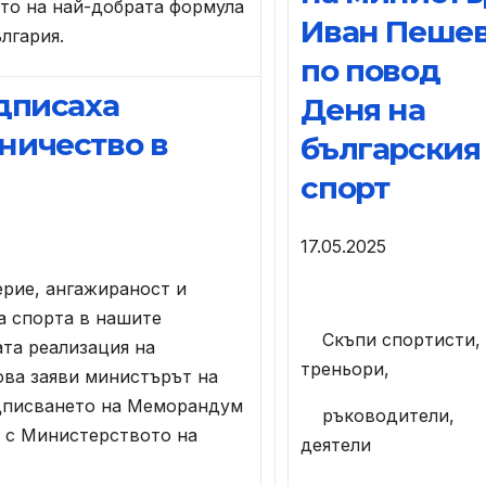
то на най-добрата формула
Иван Пеше
лгария.
по повод
дписаха
Деня на
ничество в
българския
спорт
17.05.2025
рие, ангажираност и
а спорта в нашите
Скъпи спортисти,
та реализация на
треньори,
ова заяви министърът на
дписването на Меморандум
ръководители,
а с Министерството на
деятели