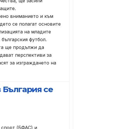
чества, ще засили
ващите.
ено вниманието и към
дето се полагат основите
лизацията на младите
 българския футбол.
а ще продължи да
дават перспективи за
асят за изграждането на
 България се
спорт (БФАС) и