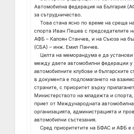
Автомобилна федерация на България (А
за сътрудничество.
Това стана ясно по време на среща на
спорта Иван Пешев с председателите н
АФБ – Калоян Станчев, и на Съюза на б
(СБА) – инж. Емил Панчев.
Целта на меморандума е да установи 
между двете автомобилни федерации у н
автомобилните клубове и българските с
в документа е подпомагането на взаим
страните, с приоритет върху прилагане
Министерството на младежта и спорта, 
приет от Международната автомобилна 
организацията, администрацията и про
автомобилни състезания.
Сред приоритетите на БФАС и АФБ е с