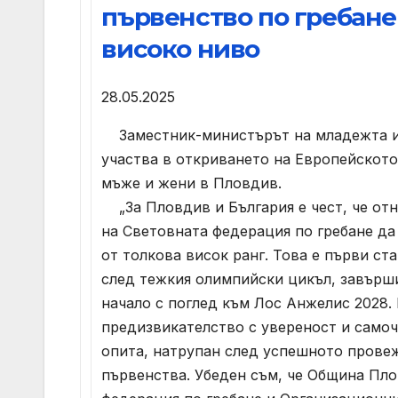
първенство по гребане
високо ниво
28.05.2025
Заместник-министърът на младежта и
участва в откриването на Европейското
мъже и жени в Пловдив.
„За Пловдив и България е чест, че от
на Световната федерация по гребане да
от толкова висок ранг. Това е първи ст
след тежкия олимпийски цикъл, завърш
начало с поглед към Лос Анжелис 2028.
предизвикателство с увереност и самоч
опита, натрупан след успешното прове
първенства. Убеден съм, че Община Пло