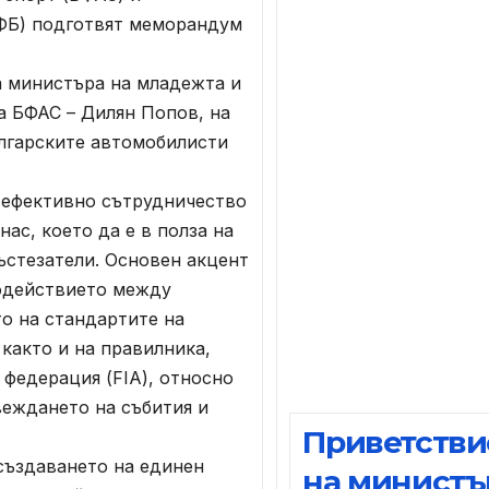
ФБ) подготвят меморандум
 министъра на младежта и
а БФАС – Дилян Попов, на
ългарските автомобилисти
ефективно сътрудничество
ас, което да е в полза на
ъстезатели. Основен акцент
одействието между
то на стандартите на
както и на правилника,
федерация (FIA), относно
веждането на събития и
Приветстви
ъздаването на единен
на министъ