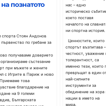
 на познатото
нас – едно
историческо събити
което поставя
началото на славнат
ни спортна история.
 спорта Стоян Андонов
Ценностите, които
 първенство по гребане за
спортът възпитава –
честност, уважение 
ново получаваме доверието
толерантност, са
 организираме състезание
именно тези, които 
арт при мъжете и жените
превръщат в един о
ил с Игрите в Париж и ново
най-силните
 Приемаме това
инструменти за
увствие благодарение на
обединение на хора 
ждане на 9 големи
нации в името на
вдив, Българската
мира.