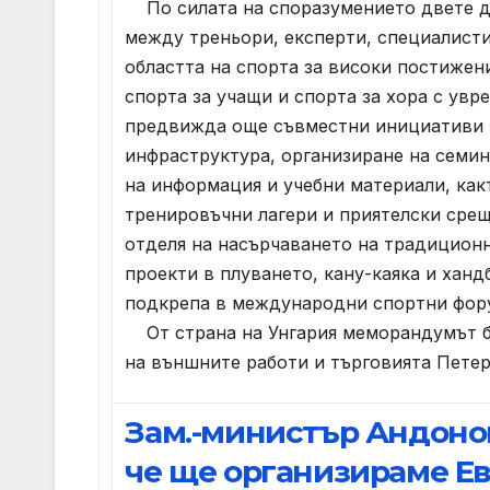
По силата на споразумението двете д
между треньори, експерти, специалисти
областта на спорта за високи постижени
спорта за учащи и спорта за хора с ув
предвижда още съвместни инициативи з
инфраструктура, организиране на семи
на информация и учебни материали, как
тренировъчни лагери и приятелски сре
отделя на насърчаването на традицион
проекти в плуването, кану-каяка и ханд
подкрепа в международни спортни фор
От страна на Унгария меморандумът б
на външните работи и търговията Петер
Зам.-министър Андонов
че ще организираме Е