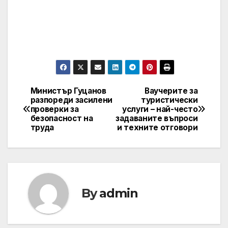
Министър Гуцанов
Ваучерите за
Post
разпореди засилени
туристически
проверки за
услуги – най-често
navigation
безопасност на
задаваните въпроси
труда
и техните отговори
By
admin