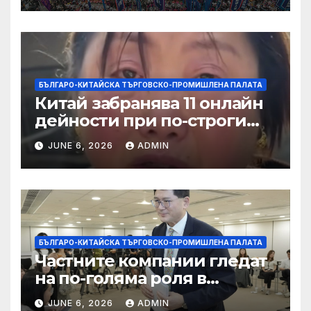
БЪЛГАРО-КИТАЙСКА ТЪРГОВСКО-ПРОМИШЛЕНА ПАЛАТА
Китай забранява 11 онлайн
дейности при по-строги
правила за ограничаване на
JUNE 6, 2026
ADMIN
слуховете и
кибернасилниците
БЪЛГАРО-КИТАЙСКА ТЪРГОВСКО-ПРОМИШЛЕНА ПАЛАТА
Частните компании гледат
на по-голяма роля в
стратегическата
JUNE 6, 2026
ADMIN