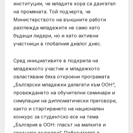
институции, че младите хора са двигател
на промяната. Той подчерта, че
Министерството на външните работи
разглежда младежите не само като
бъдещи лидери, но и като активни
участници в глобалния диалог днес.
Сред инициативите в подкрепа на
младежкото участие и младежкото
овластяване бяха откроени програмата
„Български младежки делегати към ООН“,
провеждането на обучителни семинари и
симулации на дипломатически преговори,
както и стартирането на национален
конкурс за студентско есе на тема
„България в ООН: гласът на малките и
средните държави“. Победителят в