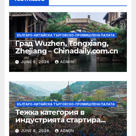
БЪЛГАРО-КИТАЙСКА ТЪРГОВСКО-ПРОМИШЛЕНА ПАЛАТА
Град Wuzhen, Tongxiang,
Zhejiang – Chinadaily.com.cn
JUNE 6, 2026
ADMIN
БЪЛГАРО-КИТАЙСКА ТЪРГОВСКО-ПРОМИШЛЕНА ПАЛАТА
Тежка категория в
индустрията стартира
алианс за космическа
JUNE 6, 2026
ADMIN
слънчева енергия