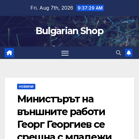
Skip
Fri. Aug 7th, 2026
9:37:30 AM
to
content
Bulgarian Shop
НОВИНИ
Министърът на
външните работи
Георг Георгиев се
срещна с младежи