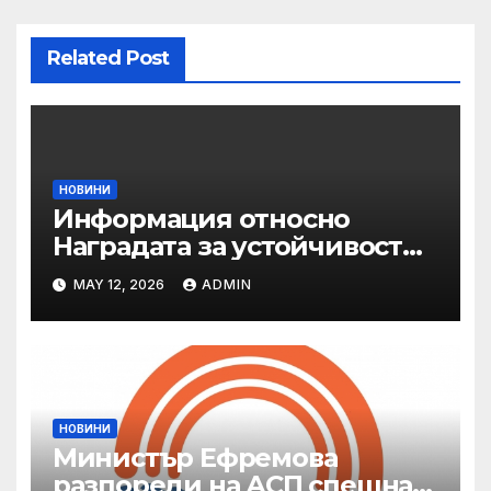
Related Post
НОВИНИ
Информация относно
Наградата за устойчивост
на ОАЕ „Зайед“
MAY 12, 2026
ADMIN
НОВИНИ
Министър Ефремова
разпореди на АСП спешна