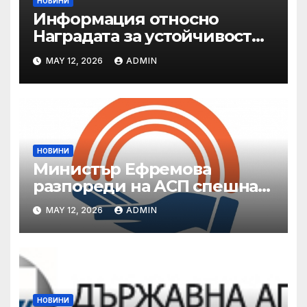
НОВИНИ
Информация относно
Наградата за устойчивост
на ОАЕ „Зайед“
MAY 12, 2026
ADMIN
НОВИНИ
Министър Ефремова
разпореди на АСП спешна
готовност за оказване на
MAY 12, 2026
ADMIN
подкрепа на пострадали от
валежи и градушки
НОВИНИ