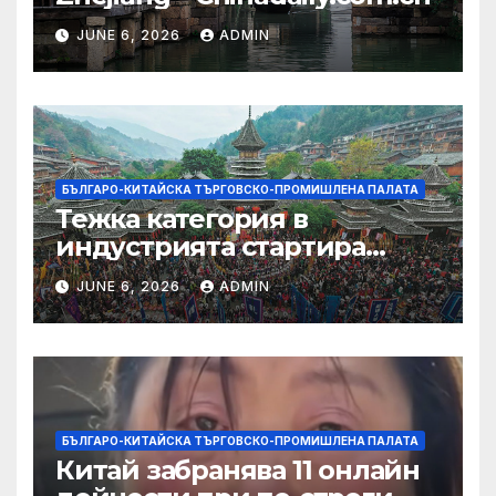
JUNE 6, 2026
ADMIN
БЪЛГАРО-КИТАЙСКА ТЪРГОВСКО-ПРОМИШЛЕНА ПАЛАТА
Тежка категория в
индустрията стартира
алианс за космическа
JUNE 6, 2026
ADMIN
слънчева енергия
БЪЛГАРО-КИТАЙСКА ТЪРГОВСКО-ПРОМИШЛЕНА ПАЛАТА
Китай забранява 11 онлайн