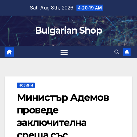
Skip
Sat. Aug 8th, 2026
4:20:20 AM
to
content
Bulgarian Shop
НОВИНИ
Министър Адемов
проведе
заключителна
среща със