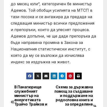
до месец юли“, категоричен бе министър
Адемов. Той обобщи усилията на МТСП в
тази посока и се ангажира да предаде на
следващия министър всички предложения
и препоръки, които да улеснят процеса.
Адемов допълни, че ще даде препоръка да
бъде направена промяна в Закона за
Националния статистически институт, с
която да му се възложи да изчислява
индекс за издръжка на живот.
В Панагюрище
Схема за държавна
Post
служебният
помощ за създаване
министър на
и поддържане на
navigation
енергетиката
родословна книга и
Трайчо Трайков и
за определяне