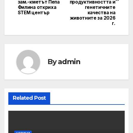
зам.-кметът Пепа
продуктивността и
Филина откриха
генетичните
STEM център
качества на
животните за 2026
г.
By
admin
Related Post