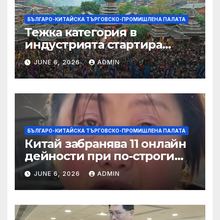
БЪЛГАРО-КИТАЙСКА ТЪРГОВСКО-ПРОМИШЛЕНА ПАЛАТА
Тежка категория в
индустрията стартира
алианс за космическа
JUNE 6, 2026
ADMIN
слънчева енергия
БЪЛГАРО-КИТАЙСКА ТЪРГОВСКО-ПРОМИШЛЕНА ПАЛАТА
Китай забранява 11 онлайн
дейности при по-строги
правила за ограничаване на
JUNE 6, 2026
ADMIN
слуховете и
кибернасилниците