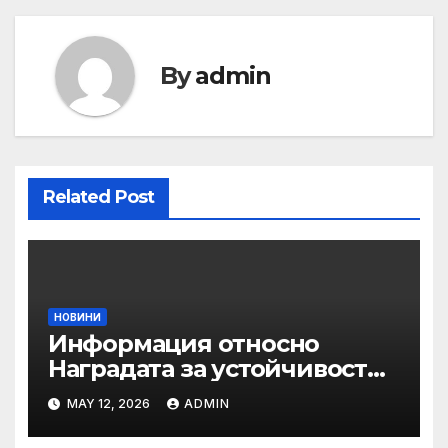
By
admin
Related Post
НОВИНИ
Информация относно
Наградата за устойчивост
на ОАЕ „Зайед“
MAY 12, 2026
ADMIN