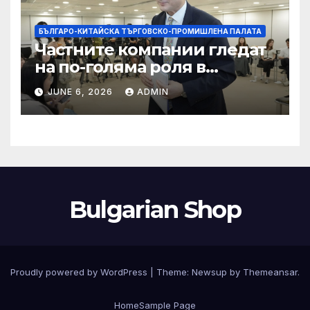
БЪЛГАРО-КИТАЙСКА ТЪРГОВСКО-ПРОМИШЛЕНА ПАЛАТА
Частните компании гледат
на по-голяма роля в
стратегическата
JUNE 6, 2026
ADMIN
енергетика
Bulgarian Shop
Proudly powered by WordPress
|
Theme:
Newsup
by
Themeansar
.
Home
Sample Page