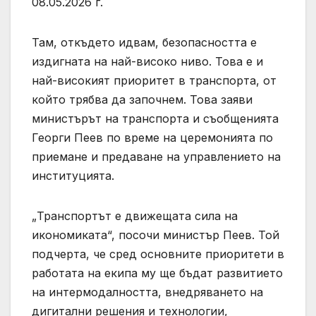
08.05.2026 г.
Там, откъдето идвам, безопасността е
издигната на най-високо ниво. Това е и
най-високият приоритет в транспорта, от
който трябва да започнем. Това заяви
министърът на транспорта и съобщенията
Георги Пеев по време на церемонията по
приемане и предаване на управлението на
институцията.
„Транспортът е движещата сила на
икономиката“, посочи министър Пеев. Той
подчерта, че сред основните приоритети в
работата на екипа му ще бъдат развитието
на интермодалността, внедряването на
дигитални решения и технологии,