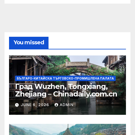
You missed
БЪЛГАРО-КИТАЙСКА ТЪРГОВСКО-ПРОМИШЛЕНА ПАЛАТА
Град Wuzhen, Tongxiang,
Zhejiang – Chinadaily.com.cn
JUNE 6, 2026
ADMIN