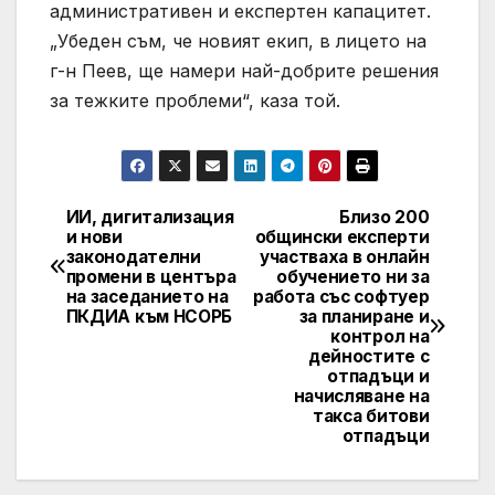
административен и експертен капацитет.
„Убеден съм, че новият екип, в лицето на
г-н Пеев, ще намери най-добрите решения
за тежките проблеми“, каза той.
ИИ, дигитализация
Близо 200
Post
и нови
общински експерти
законодателни
участваха в онлайн
navigation
промени в центъра
обучението ни за
на заседанието на
работа със софтуер
ПКДИА към НСОРБ
за планиране и
контрол на
дейностите с
отпадъци и
начисляване на
такса битови
отпадъци