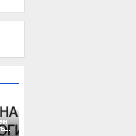
ен
лък