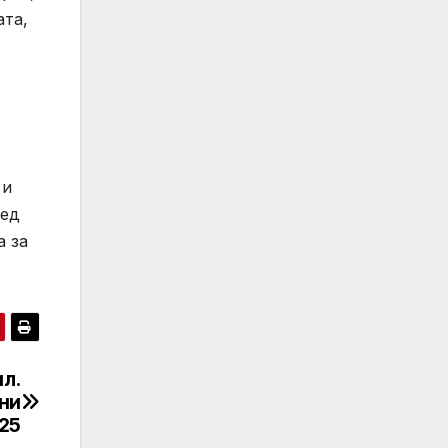
ата,
 и
лед
а за
ил.
 ни
25