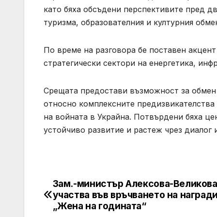
като бяха обсъдени перспективите пред дв
туризма, образователния и културния обме
По време на разговора бе поставен акцен
стратегически сектори на енергетика, инф
Срещата предостави възможност за обмен
относно комплексните предизвикателства п
на войната в Украйна. Потвърдени бяха це
устойчиво развитие и растеж чрез диалог 
Зам.-министър Алексова-Великов
Post
участва във връчването на наград
navigation
„Жена на годината“