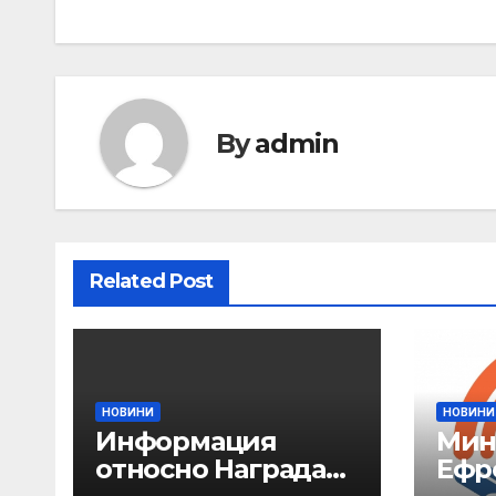
By
admin
Related Post
НОВИНИ
НОВИНИ
Информация
Мин
относно Наградата
Ефр