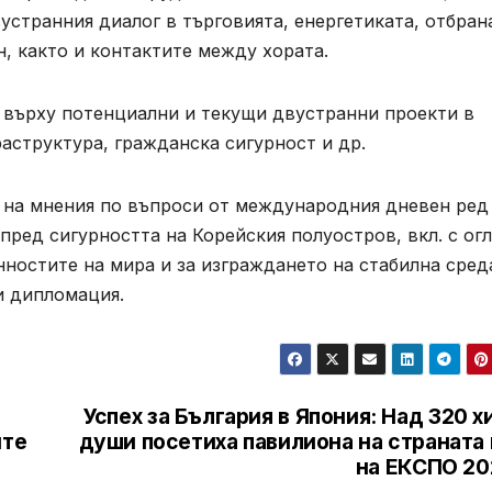
устранния диалог в търговията, енергетиката, отбран
н, както и контактите между хората.
т върху потенциални и текущи двустранни проекти в
раструктура, гражданска сигурност и др.
 на мнения по въпроси от международния дневен ред
ред сигурността на Корейския полуостров, вкл. с ог
нностите на мира и за изграждането на стабилна сред
и дипломация.
а
Успех за България в Япония: Над 320 х
ите
души посетиха павилиона на страната
на ЕКСПО 20