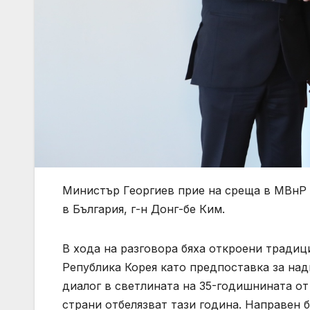
Министър Георгиев прие на среща в МВнР 
в България, г-н Донг-бе Ким.
В хода на разговора бяха откроени тради
Република Корея като предпоставка за на
диалог в светлината на 35-годишнината о
страни отбелязват тази година. Направен 