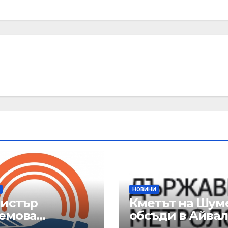
НОВИНИ
истър
Кметът на Шум
емова
обсъди в Айва