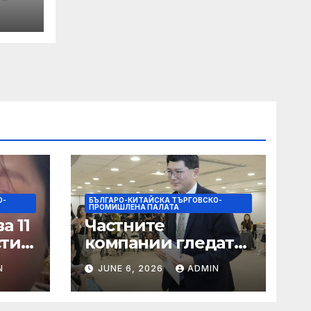
а
 с
на
О-
БЪЛГАРО-КИТАЙСКА ТЪРГОВСКО-
ПРОМИШЛЕНА ПАЛАТА
а 11
Частните
сти
компании гледат
на по-голяма роля
N
JUNE 6, 2026
ADMIN
в стратегическата
на
енергетика