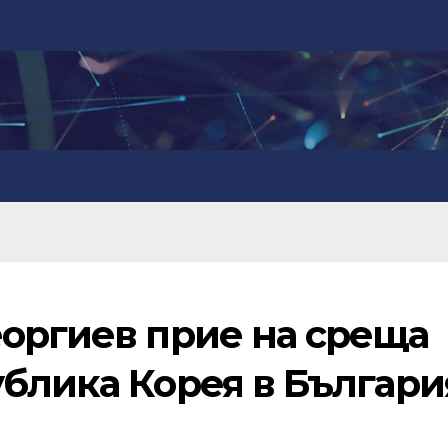
еоргиев прие на среща
ублика Корея в Българи