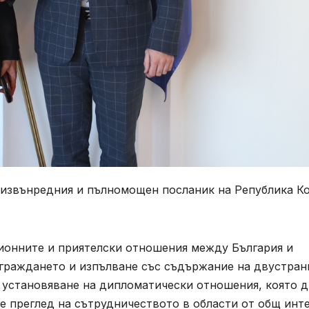
извънредния и пълномощен посланик на Република К
ционните и приятелски отношения между България и
дграждането и изпълване със съдържание на двустран
т установяване на дипломатически отношения, която 
бе преглед на сътрудничеството в области от общ инте