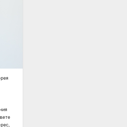
орея
ния
двете
рес,