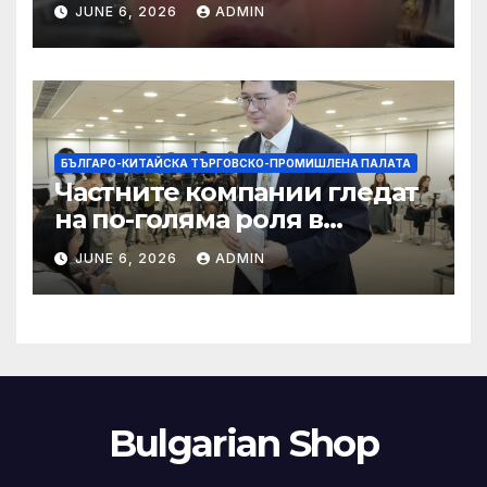
JUNE 6, 2026
ADMIN
слуховете и
кибернасилниците
БЪЛГАРО-КИТАЙСКА ТЪРГОВСКО-ПРОМИШЛЕНА ПАЛАТА
Частните компании гледат
на по-голяма роля в
стратегическата
JUNE 6, 2026
ADMIN
енергетика
Bulgarian Shop