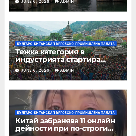
JUNE 6, 2026
ADMIN
БЪЛГАРО-КИТАЙСКА ТЪРГОВСКО-ПРОМИШЛЕНА ПАЛАТА
Тежка категория в
индустрията стартира
алианс за космическа
JUNE 6, 2026
ADMIN
слънчева енергия
БЪЛГАРО-КИТАЙСКА ТЪРГОВСКО-ПРОМИШЛЕНА ПАЛАТА
Китай забранява 11 онлайн
дейности при по-строги
правила за ограничаване на