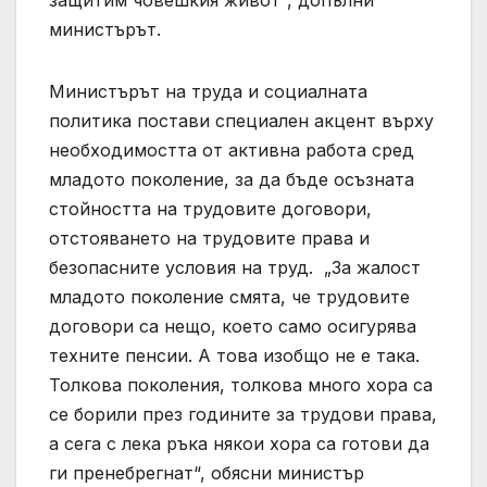
министърът.
Министърът на труда и социалната
политика постави специален акцент върху
необходимостта от активна работа сред
младото поколение, за да бъде осъзната
стойността на трудовите договори,
отстояването на трудовите права и
безопасните условия на труд. „За жалост
младото поколение смята, че трудовите
договори са нещо, което само осигурява
техните пенсии. А това изобщо не е така.
Толкова поколения, толкова много хора са
се борили през годините за трудови права,
а сега с лека ръка някои хора са готови да
ги пренебрегнат“, обясни министър