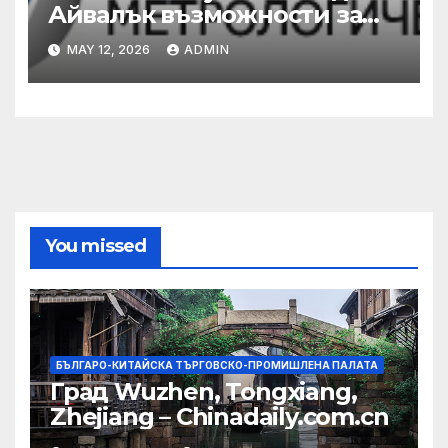
Айвалък възможности за
сътрудничество с турската
MAY 12, 2026
ADMIN
община
You missed
БЪЛГАРО-КИТАЙСКА ТЪРГОВСКО-ПРОМИШЛЕНА ПАЛАТА
Град Wuzhen, Tongxiang,
Zhejiang – Chinadaily.com.cn