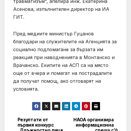
травматизъм“, апелира инж. Екатерина
Асенова, изпълнителен директор на ИА
ГИТ.
Пред медиите министър Гуцанов
благодари на служителите на Агенцията за
социално подпомагане за бързата им
реакция при наводненията в Монтанско и
Врачанско. Екипите на АСП са на място
още от вчера и помагат на пострадалите
да получат помощ, ако отговарят на
условията.
Резултати от
НАОА организира
Post
първия конкурс
информационна
„Длъжностно лице
среща с