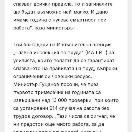
спазват всички правила, то и загиналите
ще бъдат възможно най-малко. И дано
имаме година с нулева смъртност при
работа“, каза министърът.
Той благодари на Изпълнителна агенция
„Главна инспекция по труда“ (ИА ГИТ) за
усилията, които полагат да се гарантират
спазването на правилата на труд, въпреки
ограничения си човешки ресурс.
Министър Гуцанов посочи, че през
първото тримесечие на годината са
извършени над 13 000 проверки, при които
са установени 914 случая на работа без
трудов договор. „Тези числа са сигнал, че
ни предстои още много работа, за да
защитим човешкия живот“, допълни