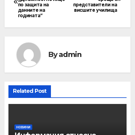
navigation
по защита на
представители на
данните на
висшите училища
годината“
By
admin
Related Post
НОВИНИ