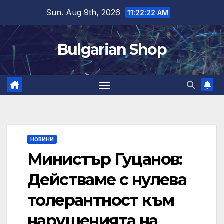
Skip
Sun. Aug 9th, 2026
11:22:23 AM
to
content
Bulgarian Shop
НОВИНИ
Министър Гуцанов:
Действаме с нулева
толерантност към
нарушенията на