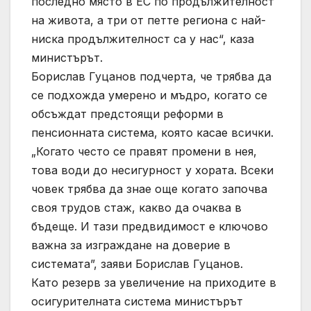
последно място в ЕС по продължителност
на живота, а три от петте региона с най-
ниска продължителност са у нас“, каза
министърът.
Борислав Гуцанов подчерта, че трябва да
се подхожда умерено и мъдро, когато се
обсъждат предстоящи реформи в
пенсионната система, която касае всички.
„Когато често се правят промени в нея,
това води до несигурност у хората. Всеки
човек трябва да знае още когато започва
своя трудов стаж, какво да очаква в
бъдеще. И тази предвидимост е ключово
важна за изграждане на доверие в
системата”, заяви Борислав Гуцанов.
Като резерв за увеличение на приходите в
осигурителната система министърът