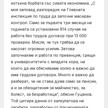
изтъкна борбата със сивата икономика. „С
моя заповед разпоредих на Главната
инспекция по труда да започне масиран
контрол. Само за първите три месеца на
годината са установени 914 случая на
работа без трудов договор при 13 000
проверки. Мисля, че тук трябва да се
насочат огромни усилия. Затова
започнахме и работа по превенция, срещи
в университетите с младите хора, на
които да им обясняваме колко е важно да
има трудови договори. Много е важно да
разберат, че не става дума само за пенсии,
а и за обезщетения за майчинство, за
болест, за безработица“, обясни Гуцанов.
Той цитира данни от калкулатора на
загубите, разработен от Националната