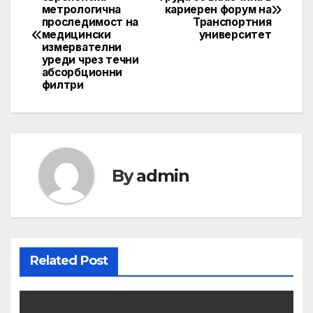
метрологична
кариерен форум на
navigation
проследимост на
Транспортния
медицински
университет
измервателни
уреди чрез течни
абсорбционни
филтри
By
admin
Related Post