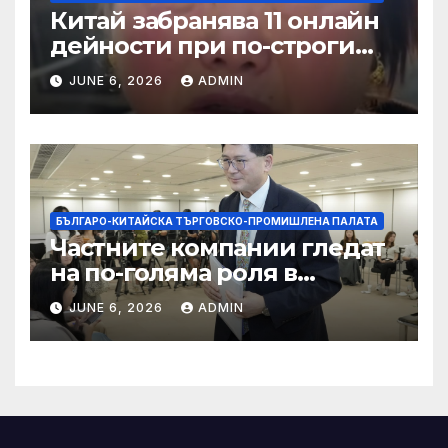
Китай забранява 11 онлайн
дейности при по-строги
правила за ограничаване на
JUNE 6, 2026
ADMIN
слуховете и
кибернасилниците
БЪЛГАРО-КИТАЙСКА ТЪРГОВСКО-ПРОМИШЛЕНА ПАЛАТА
Частните компании гледат
на по-голяма роля в
стратегическата
JUNE 6, 2026
ADMIN
енергетика