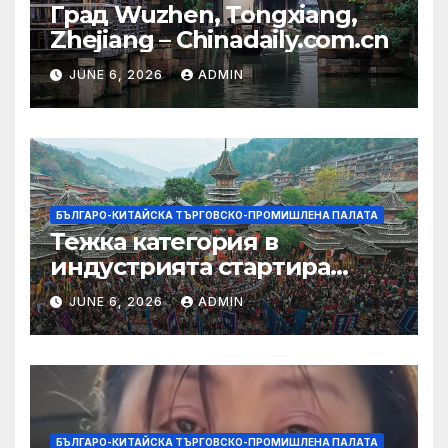
Град Wuzhen, Tongxiang,
Zhejiang – Chinadaily.com.cn
JUNE 6, 2026
ADMIN
БЪЛГАРО-КИТАЙСКА ТЪРГОВСКО-ПРОМИШЛЕНА ПАЛАТА
Тежка категория в
индустрията стартира
алианс за космическа
JUNE 6, 2026
ADMIN
слънчева енергия
БЪЛГАРО-КИТАЙСКА ТЪРГОВСКО-ПРОМИШЛЕНА ПАЛАТА