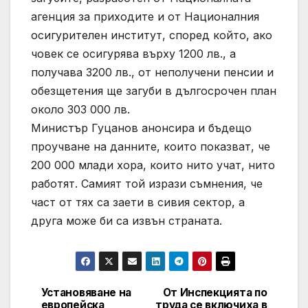
агенция за приходите и от Националния
осигурителен институт, според който, ако
човек се осигурява върху 1200 лв., а
получава 3200 лв., от неполучени пенсии и
обезщетения ще загуби в дългосрочен план
около 303 000 лв.
Министър Гуцанов анонсира и бъдещо
проучване на данните, които показват, че
200 000 млади хора, които нито учат, нито
работят. Самият той изрази съмнения, че
част от тях са заети в сивия сектор, а
друга може би са извън страната.
Установяване на
От Инспекцията по
Post
европейска
труда се включиха в