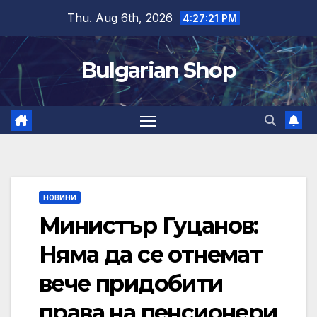
Skip
Thu. Aug 6th, 2026
4:27:21 PM
to
content
Bulgarian Shop
НОВИНИ
Министър Гуцанов:
Няма да се отнемат
вече придобити
права на пенсионери