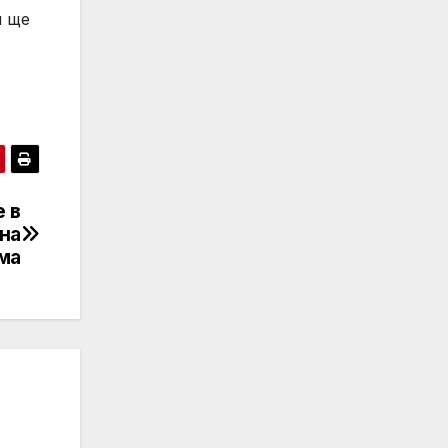
я ще
е в
на
ма