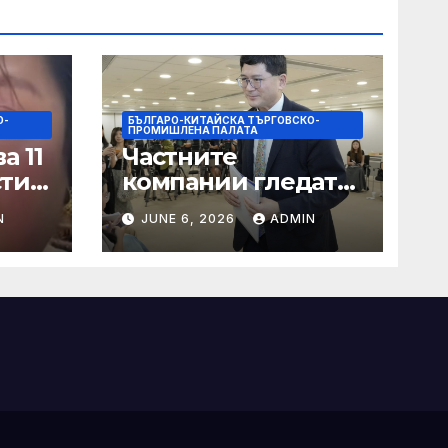
О-
БЪЛГАРО-КИТАЙСКА ТЪРГОВСКО-
ПРОМИШЛЕНА ПАЛАТА
а 11
Частните
сти
компании гледат
на по-голяма роля
N
JUNE 6, 2026
ADMIN
в стратегическата
на
енергетика
цит