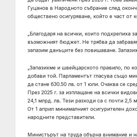
Гуцанов в Народното събрание след оконч
обществено осигуряване, който е част от
„Благодаря на всички, които подкрепиха за
възможният бюджет. Не трябва да забравям
запазим данъците без повишаване. Запазих
„Запазихме и швейцарското правило, по ко
добави той. Парламентът гласува също мин
да стане 630.50 лв. от 1 юли. Очаква се сре
През 2025 г. за изплащане на всички видо
24,1 млрд. лв. Тези разходи са с почти 2,5 
От 1 април минималният осигурителен доход
народните представители.
Министърът на труда обърна внимание и н