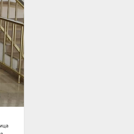
тица
ав