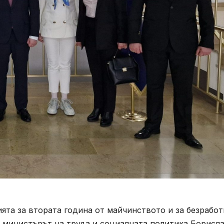
та за втората година от майчинството и за безрабо
ви министърът на труда и социалната политика Борисл