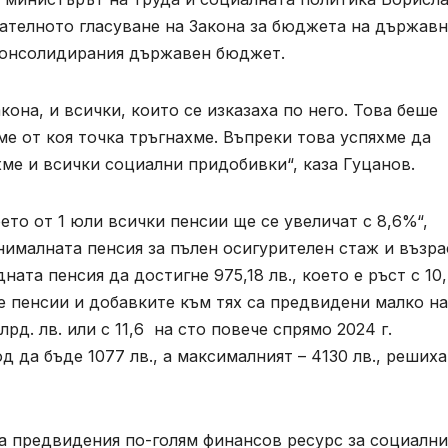
ателното гласуване на Закона за бюджета на държав
 консолидирания държавен бюджет.
кона, и всички, които се изказаха по него. Това беше
е от коя точка тръгнахме. Въпреки това успяхме да
ме и всички социални придобивки“, каза Гуцанов.
ето от 1 юли всички пенсии ще се увеличат с 8,6%“,
ималната пенсия за пълен осигурителен стаж и възра
дната пенсия да достигне 975,18 лв., което е ръст с 10
ве пенсии и добавките към тях са предвидени малко н
млрд. лв. или с 11,6 на сто повече спрямо 2024 г.
 да бъде 1077 лв., а максималният – 4130 лв., реших
а предвидения по-голям финансов ресурс за социални