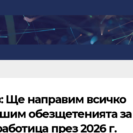
: Ще направим всичко
шим обезщетенията за
аботица през 2026 г.