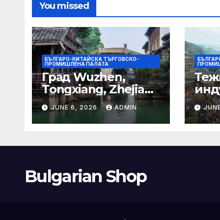
You missed
БЪЛГАРО-КИТАЙСКА ТЪРГОВСКО-
БЪЛГАР
ПРОМИШЛЕНА ПАЛАТА
ПРОМИШ
Град Wuzhen,
Теж
Tongxiang, Zhejiang
инд
– Chinadaily.com.cn
ста
JUNE 6, 2026
ADMIN
JUNE
кос
слъ
Bulgarian Shop