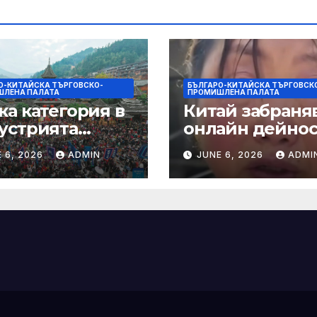
О-КИТАЙСКА ТЪРГОВСКО-
БЪЛГАРО-КИТАЙСКА ТЪРГОВСК
ЛЕНА ПАЛАТА
ПРОМИШЛЕНА ПАЛАТА
ка категория в
Китай забраняв
устрията
онлайн дейно
ртира алианс за
при по-строги
 6, 2026
ADMIN
JUNE 6, 2026
ADMI
мическа
правила за
нчева енергия
ограничаване 
слуховете и
кибернасилни
е