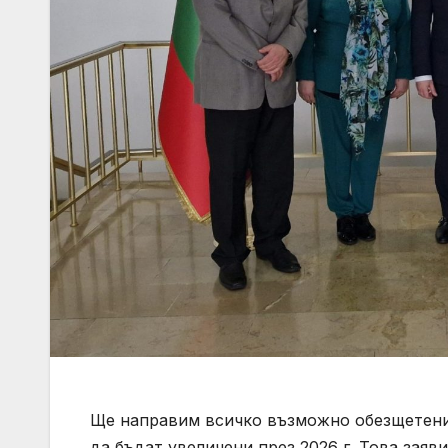
Ще направим всичко възможно обезщетения
да бъдат увеличени през 2026 г. Това зая