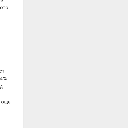
ното
ст
,4%.
ад
а още