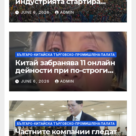
индустрията стартира
алианс за космическа
JUNE 6, 2026
ADMIN
слънчева енергия
БЪЛГАРО-КИТАЙСКА ТЪРГОВСКО-ПРОМИШЛЕНА ПАЛАТА
Китай забранява 11 онлайн
дейности при по-строги
правила за ограничаване на
JUNE 6, 2026
ADMIN
слуховете и
кибернасилниците
БЪЛГАРО-КИТАЙСКА ТЪРГОВСКО-ПРОМИШЛЕНА ПАЛАТА
Частните компании гледат