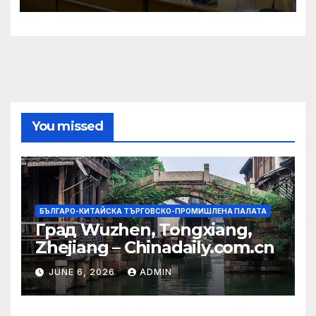
You missed
БЪЛГАРО-КИТАЙСКА ТЪРГОВСКО-ПРОМИШЛЕНА ПАЛАТА
Град Wuzhen, Tongxiang,
Zhejiang – Chinadaily.com.cn
JUNE 6, 2026
ADMIN