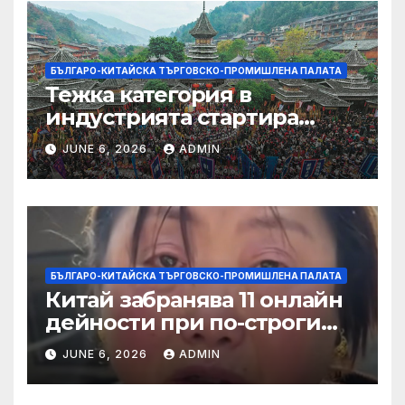
БЪЛГАРО-КИТАЙСКА ТЪРГОВСКО-ПРОМИШЛЕНА ПАЛАТА
Тежка категория в
индустрията стартира
алианс за космическа
JUNE 6, 2026
ADMIN
слънчева енергия
БЪЛГАРО-КИТАЙСКА ТЪРГОВСКО-ПРОМИШЛЕНА ПАЛАТА
Китай забранява 11 онлайн
дейности при по-строги
правила за ограничаване на
JUNE 6, 2026
ADMIN
слуховете и
кибернасилниците