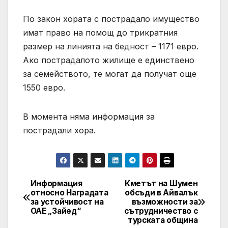
По закон хората с пострадало имущество
имат право на помощ до трикратния
размер на линията на бедност – 1171 евро.
Ако пострадалото жилище е единствено
за семейството, те могат да получат още
1550 евро.
В момента няма информация за
пострадали хора.
Информация
Кметът на Шумен
Post
относно Наградата
обсъди в Айвалък
за устойчивост на
възможности за
navigation
ОАЕ „Зайед“
сътрудничество с
турската община