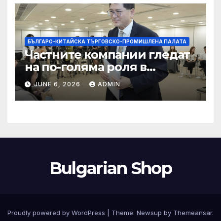
БЪЛГАРО-КИТАЙСКА ТЪРГОВСКО-ПРОМИШЛЕНА ПАЛАТА
Частните компании гледат
на по-голяма роля в
стратегическата
JUNE 6, 2026
ADMIN
енергетика
Bulgarian Shop
Proudly powered by WordPress
|
Theme:
Newsup
by
Themeansar
.