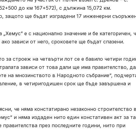
2+500 до км 167+572), с дължина 15,072 км.
о, защото ще бъдат изградени 17 инженерни съоръже
 „Хемус” е с национално значение и бе категоричен, 
 ако зависи от него, сроковете ще бъдат спазени.
о за строеж на четвърти лот се е бавило четири годи
стралата зависи от това дали ще има правителство, д
цете на мнозинството в Народното събрание“, подчерт
авление, в четиригодишен срок ще бъде завършена и
ясни, че няма констатирано незаконно строителство 
емус“ и няма издаден нито един констативен акт за т
е правителства през последните години, нито при