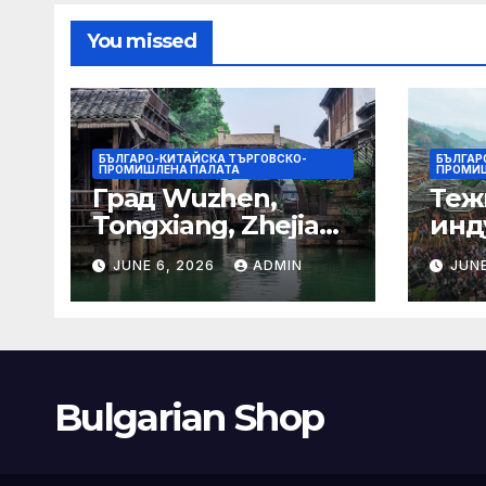
гра
You missed
БЪЛГАРО-КИТАЙСКА ТЪРГОВСКО-
БЪЛГАР
ПРОМИШЛЕНА ПАЛАТА
ПРОМИШ
Град Wuzhen,
Теж
Tongxiang, Zhejiang
инд
– Chinadaily.com.cn
ста
JUNE 6, 2026
ADMIN
JUNE
кос
слъ
Bulgarian Shop