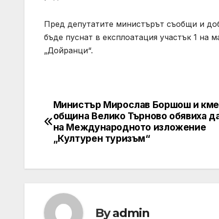
Пред депутатите министърът съобщи и доб
бъде пуснат в експлоатация участък 1 на м
„Дойранци“.
Министър Мирослав Боршош и кме
Post
община Велико Търново обявиха д
navigation
на Международното изложение
„Културен туризъм“
By
admin