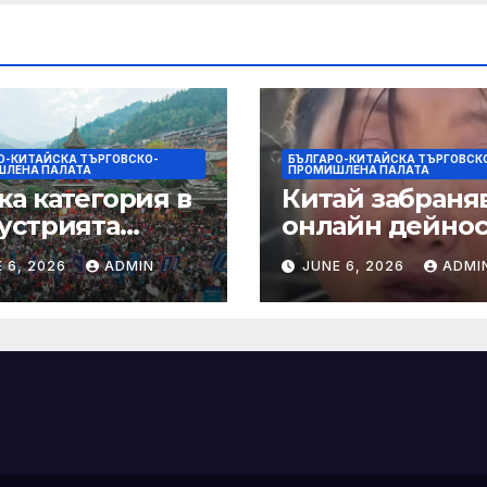
душки
О-КИТАЙСКА ТЪРГОВСКО-
БЪЛГАРО-КИТАЙСКА ТЪРГОВСК
ЛЕНА ПАЛАТА
ПРОМИШЛЕНА ПАЛАТА
ка категория в
Китай забраняв
устрията
онлайн дейно
ртира алианс за
при по-строги
 6, 2026
ADMIN
JUNE 6, 2026
ADMI
мическа
правила за
нчева енергия
ограничаване 
слуховете и
кибернасилни
е