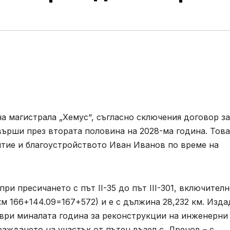
на магистрала „Хемус“, съгласно сключения договор за
авърши през втората половина на 2028-ма година. Това
тие и благоустройството Иван Иванов по време на
при пресичането с път II-35 до път III-301, включител
км 166+144.09=167+572) и е с дължина 28,232 км. Изд
мври миналата година за реконструкции на инженерни
раждането на участък от пътен възел с. Дренов – с.