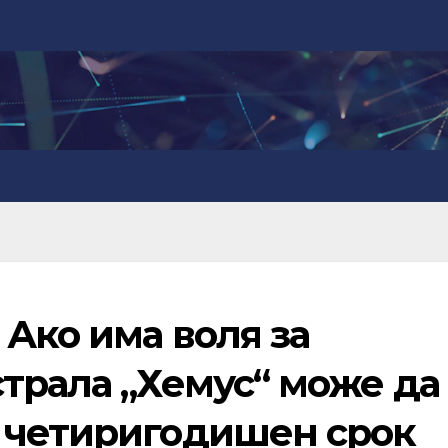
Ако има воля за
трала „Хемус“ може да
 четиригодишен срок