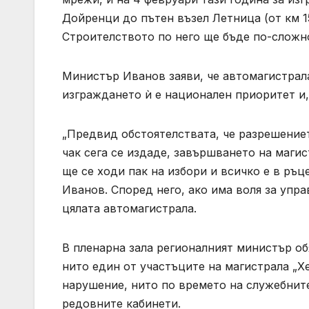
Дойренци до пътен възел Летница (от км 15
Строителството по него ще бъде по-сложн
Министър Иванов заяви, че автомагистрала
изграждането ѝ е национален приоритет и,
„Предвид обстоятелствата, че разрешениет
чак сега се издаде, завършването на маги
ще се ходи пак на избори и всичко е в ръ
Иванов. Според него, ако има воля за упр
цялата автомагистрала.
В пленарна зала регионалният министър об
нито един от участъците на магистрала „Х
нарушение, нито по времето на служебнит
редовните кабинети.