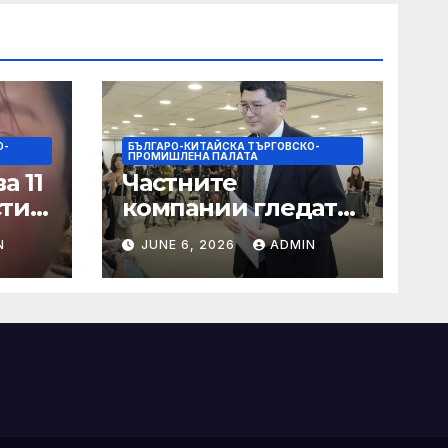
О-
БЪЛГАРО-КИТАЙСКА ТЪРГОВСКО-
ПРОМИШЛЕНА ПАЛАТА
а 11
Частните
сти
компании гледат
на по-голяма роля
N
JUNE 6, 2026
ADMIN
в стратегическата
на
енергетика
цит