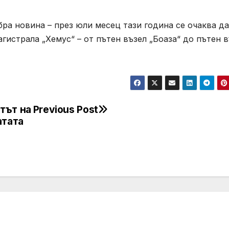
ра новина – през юли месец тази година се очаква да
агистрала „Хемус“ – от пътен възел „Боаза“ до пътен 
тът на
Previous Post
атата