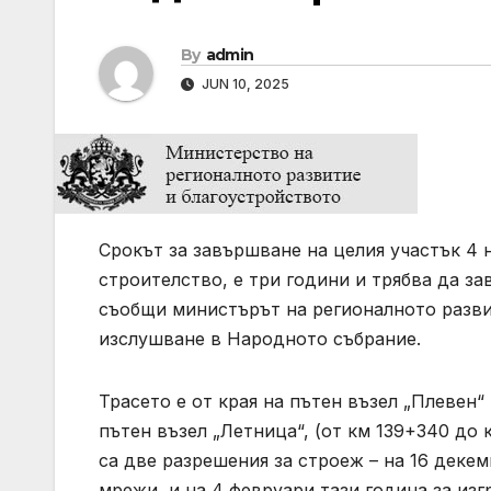
By
admin
JUN 10, 2025
Срокът за завършване на целия участък 4 
строителство, е три години и трябва да з
съобщи министърът на регионалното разви
изслушване в Народното събрание.
Трасето е от края на пътен възел „Плевен“ 
пътен възел „Летница“, (от км 139+340 до 
са две разрешения за строеж – на 16 деке
мрежи, и на 4 февруари тази година за изг