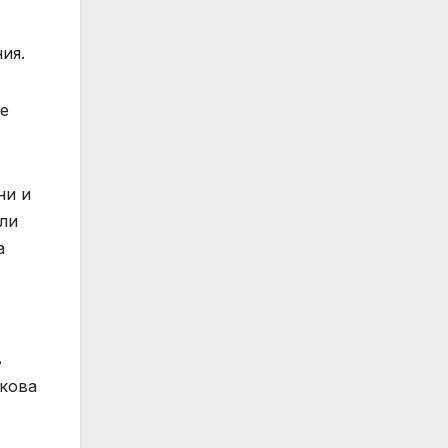
ния.
че
ни и
али
а
в
акова