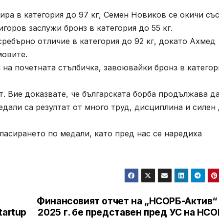
а в категория до 97 кг, Семен Новиков се окичи съ
горов заслужи бронз в категория до 55 кг.
ебърно отличие в категория до 92 кг, докато Ахмед
мовите.
а почетната стълбичка, завоювайки бронз в категор
. Вие доказвате, че българската борба продължава д
дали са резултат от много труд, дисциплина и силен 
асирането по медали, като пред нас се наредиха
Финансовият отчет на „НСОРБ-Актив“ 
tartup
2025 г. бе представен пред УС на НС