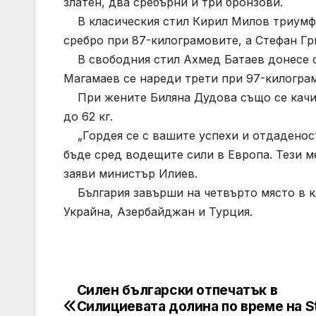
златен, два сребърни и три бронзови.
В класическия стил Кирил Милов триумфир
сребро при 87-килограмовите, а Стефан Гри
В свободния стил Ахмед Батаев донесе ср
Магамаев се нареди трети при 97-килогра
При жените Биляна Дудова също се качи н
до 62 кг.
„Гордея се с вашите успехи и отдаденост
бъде сред водещите сили в Европа. Тези ме
заяви министър Илиев.
България завърши на четвърто място в кл
Украйна, Азербайджан и Турция.
Силен български отпечатък в
Post
Силициевата долина по време на S