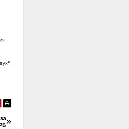
с
ия
а
дух“,
за
ОРБ