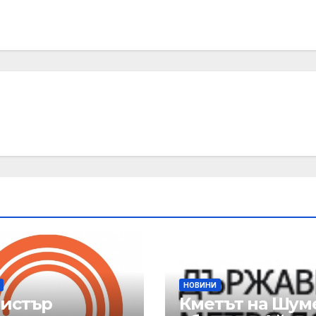
НОВИНИ
истър
Кметът на Шум