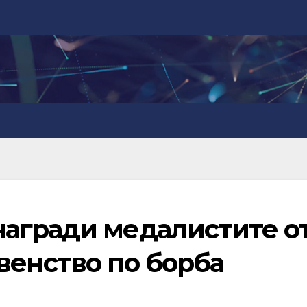
агради медалистите о
венство по борба