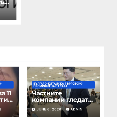
лък
а
 с
на
О-
БЪЛГАРО-КИТАЙСКА ТЪРГОВСКО-
ПРОМИШЛЕНА ПАЛАТА
а 11
Частните
сти
компании гледат
на по-голяма роля
N
JUNE 6, 2026
ADMIN
в стратегическата