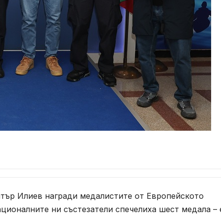
ър Илиев награди медалистите от Европейското
ационалните ни състезатели спечелиха шест медала –