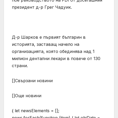
пое ръководството на FDI от досегашния
президент д-р Грег Чадуик.
Д-р Шарков е първият българин в
историята, заставащ начело на
организацията, която обединява над 1
милион дентални лекари в повече от 130
страни.
[]Свързани новини
[]Още новини
{ let newsElements = [];
news.forEach(function (item) { let objDate =