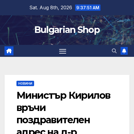
Skip
Sat. Aug 8th, 2026
9:37:52 AM
to
content
Bulgarian Shop
НОВИНИ
Министър Кирилов
връчи
поздравителен
адрес на д-р