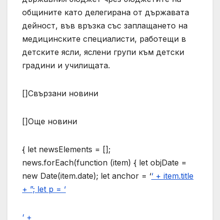
общините като делегирана от държавата
дейност, във връзка със заплащането на
медицинските специалисти, работещи в
детските ясли, яслени групи към детски
градини и училищата.
[]Свързани новини
[]Още новини
{ let newsElements = [];
news.forEach(function (item) { let objDate =
new Date(item.date); let anchor = ‘
‘ + item.title
+ ”; let p = ‘
‘ +