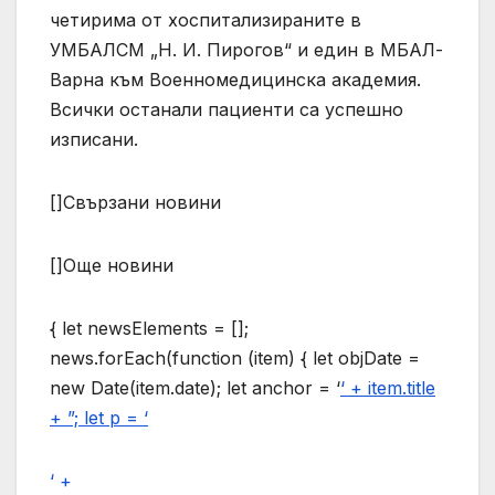
четирима от хоспитализираните в
УМБАЛСМ „Н. И. Пирогов“ и един в МБАЛ-
Варна към Военномедицинска академия.
Всички останали пациенти са успешно
изписани.
[]Свързани новини
[]Още новини
{ let newsElements = [];
news.forEach(function (item) { let objDate =
new Date(item.date); let anchor = ‘
‘ + item.title
+ ”; let p = ‘
‘ +