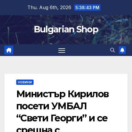
Skip
Thu. Aug 6th, 2026
5:38:44 PM
to
content
Bulgarian Shop
НОВИНИ
Министър Кирилов
посети УМБАЛ
“Свети Георги” и се
срещна с