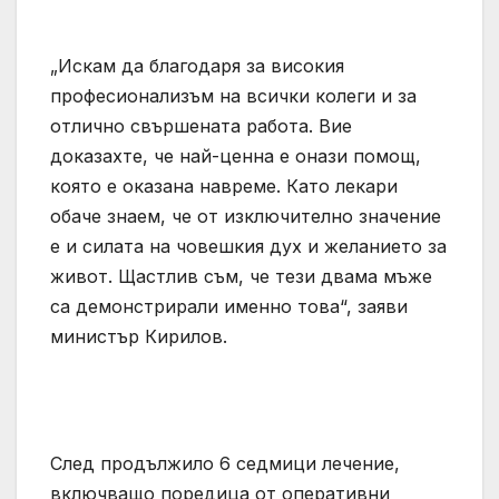
„Искам да благодаря за високия
професионализъм на всички колеги и за
отлично свършената работа. Вие
доказахте, че най-ценна е онази помощ,
която е оказана навреме. Като лекари
обаче знаем, че от изключително значение
е и силата на човешкия дух и желанието за
живот. Щастлив съм, че тези двама мъже
са демонстрирали именно това“, заяви
министър Кирилов.
След продължило 6 седмици лечение,
включващо поредица от оперативни