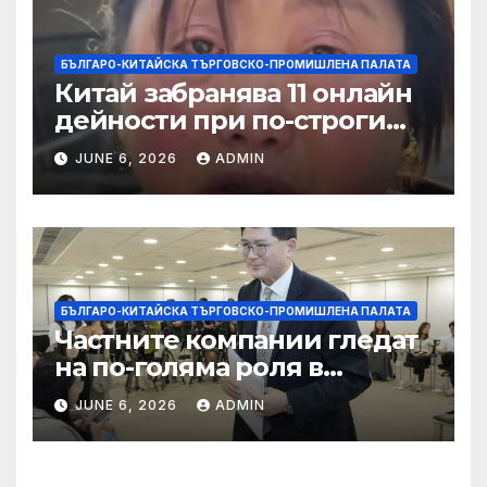
БЪЛГАРО-КИТАЙСКА ТЪРГОВСКО-ПРОМИШЛЕНА ПАЛАТА
Китай забранява 11 онлайн
дейности при по-строги
правила за ограничаване на
JUNE 6, 2026
ADMIN
слуховете и
кибернасилниците
БЪЛГАРО-КИТАЙСКА ТЪРГОВСКО-ПРОМИШЛЕНА ПАЛАТА
Частните компании гледат
на по-голяма роля в
стратегическата
JUNE 6, 2026
ADMIN
енергетика