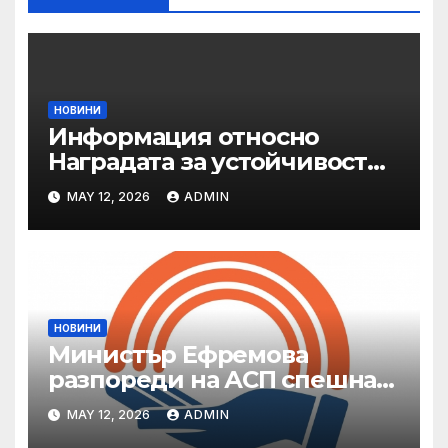
НОВИНИ
Информация относно
Наградата за устойчивост
на ОАЕ „Зайед“
MAY 12, 2026
ADMIN
НОВИНИ
Министър Ефремова
разпореди на АСП спешна
готовност за оказване на
MAY 12, 2026
ADMIN
подкрепа на пострадали от