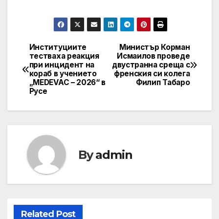
Институциите
Министър Корман
Post
тестваха реакция
Исмаилов проведе
при инцидент на
двустранна среща с
navigation
кораб в учението
френския си колега
„MEDEVAC – 2026“ в
Филип Табаро
Русе
By
admin
Related Post