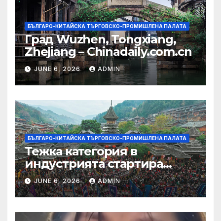
БЪЛГАРО-КИТАЙСКА ТЪРГОВСКО-ПРОМИШЛЕНА ПАЛАТА
Град Wuzhen, Tongxiang,
Zhejiang – Chinadaily.com.cn
JUNE 6, 2026
ADMIN
БЪЛГАРО-КИТАЙСКА ТЪРГОВСКО-ПРОМИШЛЕНА ПАЛАТА
Тежка категория в
индустрията стартира
алианс за космическа
JUNE 6, 2026
ADMIN
слънчева енергия