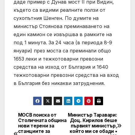
даде пример с Дунав мост II при Видин,
където са видими реалните ползи от
сухопътния Шенген. По думите на
министър Стоянова преминаването на
един камион се извършва в рамките на
под 1 минута. За 24 часа (в периода 8-9
януари) през моста са преминали общо
1653 леки и тежкотоварни превозни
средства на изход от България и 1640
тежкотоварни превозни средства на вход
в България без никакви затруднения.
МОСВ поиска от
Министър Таравари:
Post
Столичната община
Доц. Кирилов беше
нови терени за
първият министър,
navigation
станциите за
който ми се обади •