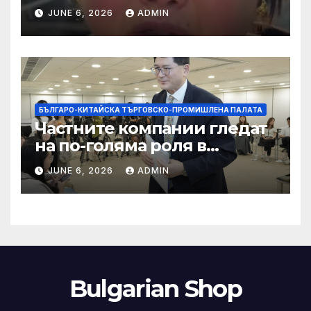
правила за ограничаване на
JUNE 6, 2026
ADMIN
слуховете и
кибернасилниците
БЪЛГАРО-КИТАЙСКА ТЪРГОВСКО-ПРОМИШЛЕНА ПАЛАТА
Частните компании гледат
на по-голяма роля в
стратегическата
JUNE 6, 2026
ADMIN
енергетика
Bulgarian Shop