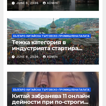
JUNE 6, 2026
ADMIN
БЪЛГАРО-КИТАЙСКА ТЪРГОВСКО-ПРОМИШЛЕНА ПАЛАТА
Тежка категория в
индустрията стартира
алианс за космическа
JUNE 6, 2026
ADMIN
слънчева енергия
БЪЛГАРО-КИТАЙСКА ТЪРГОВСКО-ПРОМИШЛЕНА ПАЛАТА
Китай забранява 11 онлайн
дейности при по-строги