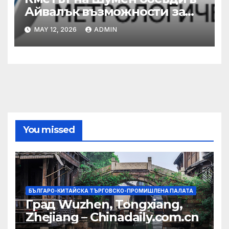
Айвалък възможности за
сътрудничество с турската
MAY 12, 2026
ADMIN
община
You missed
БЪЛГАРО-КИТАЙСКА ТЪРГОВСКО-ПРОМИШЛЕНА ПАЛАТА
Град Wuzhen, Tongxiang,
Zhejiang – Chinadaily.com.cn