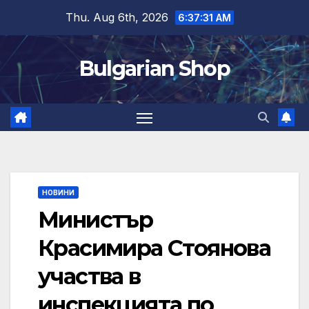
Skip
Thu. Aug 6th, 2026
6:37:32 AM
to
content
Bulgarian Shop
НОВИНИ
Министър
Красимира Стоянова
участва в
инспекцията по