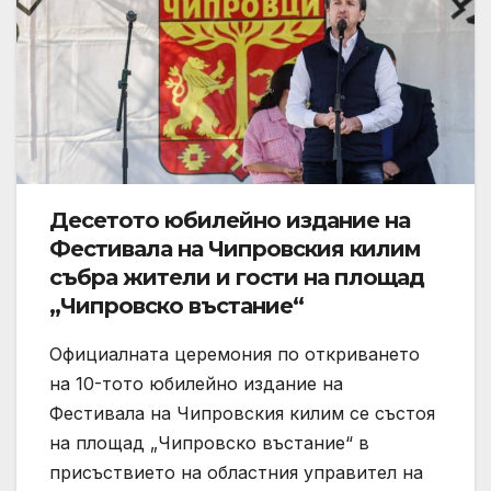
Десетото юбилейно издание на
Фестивала на Чипровския килим
събра жители и гости на площад
„Чипровско въстание“
Официалната церемония по откриването
на 10-тото юбилейно издание на
Фестивала на Чипровския килим се състоя
на площад „Чипровско въстание“ в
присъствието на областния управител на