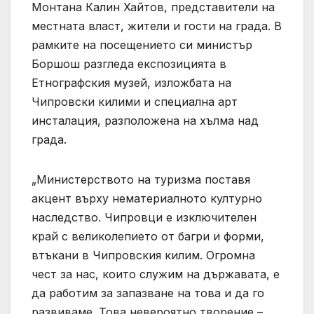
Монтана Калин Хайтов, представители на
местната власт, жители и гости на града. В
рамките на посещението си министър
Боршош разгледа експозицията в
Етнографския музей, изложбата на
Чипровски килими и специална арт
инсталация, разположена на хълма над
града.
„Министерството на туризма поставя
акцент върху нематериалното културно
наследство. Чипровци е изключителен
край с великолепието от багри и форми,
втъкани в Чипровския килим. Огромна
чест за нас, които служим на държавата, е
да работим за запазване на това и да го
развиваме. Това невероятно творение –