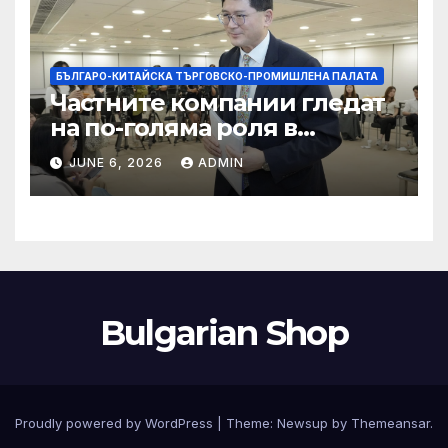
БЪЛГАРО-КИТАЙСКА ТЪРГОВСКО-ПРОМИШЛЕНА ПАЛАТА
Частните компании гледат
на по-голяма роля в
стратегическата
JUNE 6, 2026
ADMIN
енергетика
Bulgarian Shop
Proudly powered by WordPress
|
Theme:
Newsup
by
Themeansar
.