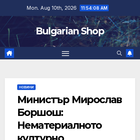
Skip
Mon. Aug 10th, 2026
11:54:09 AM
to
content
Bulgarian Shop
НОВИНИ
Министър Мирослав
Боршош:
Нематериалното
културно