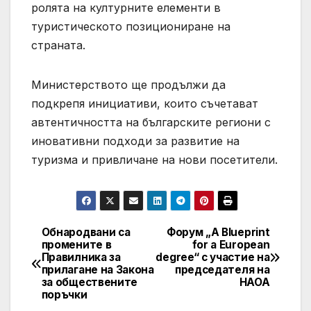
ролята на културните елементи в
туристическото позициониране на
страната.
Министерството ще продължи да
подкрепя инициативи, които съчетават
автентичността на българските региони с
иновативни подходи за развитие на
туризма и привличане на нови посетители.
Обнародвани са
Форум „A Blueprint
Post
промените в
for a European
Правилника за
degree“ с участие на
navigation
прилагане на Закона
председателя на
за обществените
НАОА
поръчки