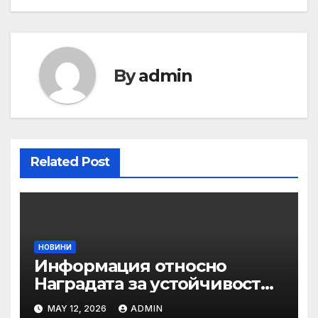
By
admin
Related Post
НОВИНИ
Информация относно
Наградата за устойчивост
на ОАЕ „Зайед“
MAY 12, 2026
ADMIN