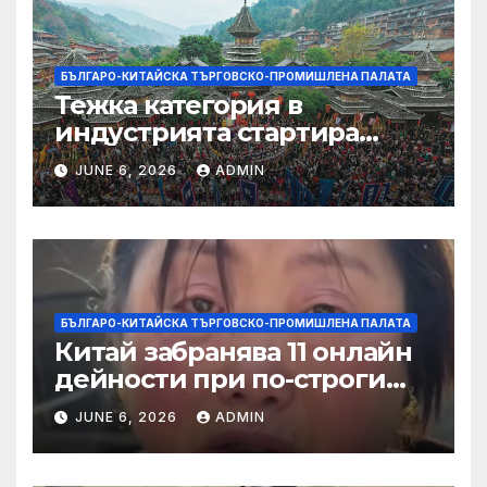
БЪЛГАРО-КИТАЙСКА ТЪРГОВСКО-ПРОМИШЛЕНА ПАЛАТА
Тежка категория в
индустрията стартира
алианс за космическа
JUNE 6, 2026
ADMIN
слънчева енергия
БЪЛГАРО-КИТАЙСКА ТЪРГОВСКО-ПРОМИШЛЕНА ПАЛАТА
Китай забранява 11 онлайн
дейности при по-строги
правила за ограничаване на
JUNE 6, 2026
ADMIN
слуховете и
кибернасилниците