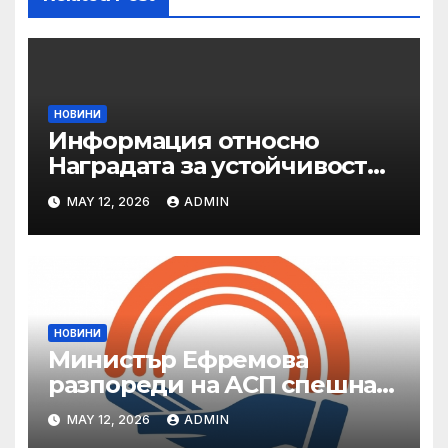
НОВИНИ
Информация относно
Наградата за устойчивост
на ОАЕ „Зайед“
MAY 12, 2026
ADMIN
НОВИНИ
Министър Ефремова
разпореди на АСП спешна
готовност за оказване на
MAY 12, 2026
ADMIN
подкрепа на пострадали от