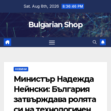
Skip
Sat. Aug 8th, 2026
8:36:47 PM
to
content
Bulgarian Shop
НОВИНИ
Министър Надежда
Нейнски: България
затвърждава ролята
си на технологичен