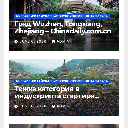
БЪЛГАРО-КИТАЙСКА ТЪРГОВСКО-ПРОМИШЛЕНА ПАЛАТА
Град Wuzhen, Tongxiang,
Zhejiang – Chinadaily.com.cn
JUNE 6, 2026
ADMIN
БЪЛГАРО-КИТАЙСКА ТЪРГОВСКО-ПРОМИШЛЕНА ПАЛАТА
Тежка категория в
индустрията стартира
алианс за космическа
JUNE 6, 2026
ADMIN
слънчева енергия