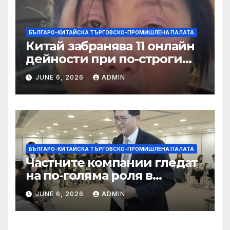
БЪЛГАРО-КИТАЙСКА ТЪРГОВСКО-ПРОМИШЛЕНА ПАЛАТА
Китай забранява 11 онлайн
дейности при по-строги
правила за ограничаване на
JUNE 6, 2026
ADMIN
слуховете и
кибернасилниците
БЪЛГАРО-КИТАЙСКА ТЪРГОВСКО-ПРОМИШЛЕНА ПАЛАТА
Частните компании гледат
на по-голяма роля в
стратегическата
JUNE 6, 2026
ADMIN
енергетика