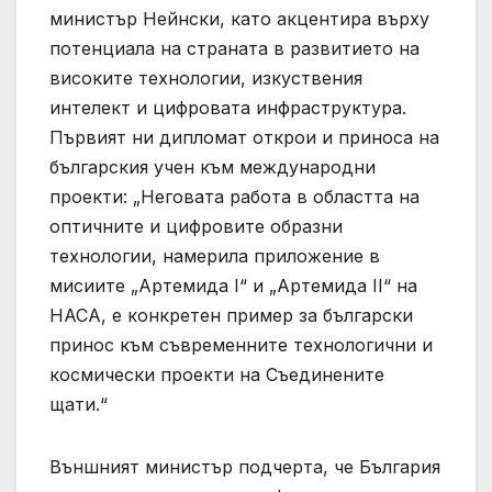
министър Нейнски, като акцентира върху
потенциала на страната в развитието на
високите технологии, изкуствения
интелект и цифровата инфраструктура.
Първият ни дипломат открои и приноса на
българския учен към международни
проекти: „Неговата работа в областта на
оптичните и цифровите образни
технологии, намерила приложение в
мисиите „Артемида I“ и „Артемида II“ на
НАСА, е конкретен пример за български
принос към съвременните технологични и
космически проекти на Съединените
щати.“
Външният министър подчерта, че България