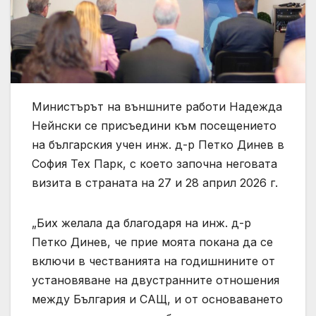
Министърът на външните работи Надежда
Нейнски се присъедини към посещението
на българския учен инж. д-р Петко Динев в
София Тех Парк, с което започна неговата
визита в страната на 27 и 28 април 2026 г.
„Бих желала да благодаря на инж. д-р
Петко Динев, че прие моята покана да се
включи в честванията на годишнините от
установяване на двустранните отношения
между България и САЩ, и от основаването