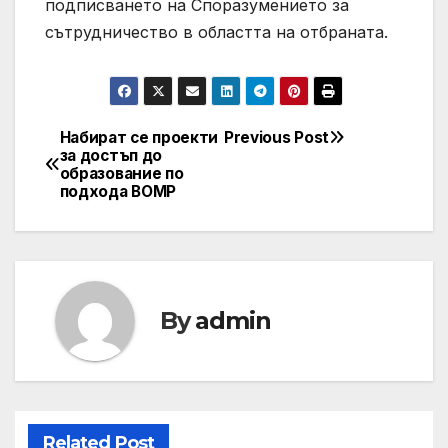
подписването на Споразумението за
сътрудничество в областта на отбраната.
Набират се проекти
Previous Post
Post
за достъп до
образование по
navigation
подхода ВОМР
By
admin
Related Post