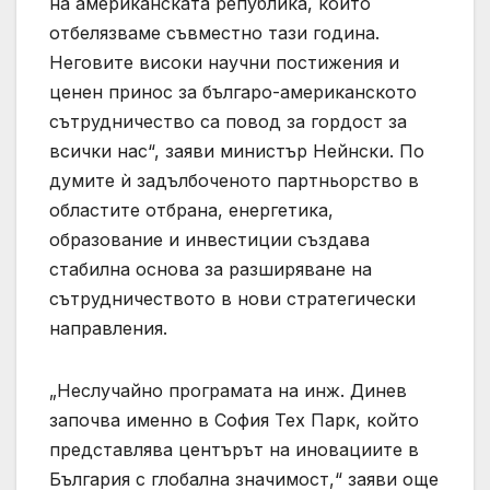
на американската република, които
отбелязваме съвместно тази година.
Неговите високи научни постижения и
ценен принос за българо-американското
сътрудничество са повод за гордост за
всички нас“, заяви министър Нейнски. По
думите ѝ задълбоченото партньорство в
областите отбрана, енергетика,
образование и инвестиции създава
стабилна основа за разширяване на
сътрудничеството в нови стратегически
направления.
„Неслучайно програмата на инж. Динев
започва именно в София Тех Парк, който
представлява центърът на иновациите в
България с глобална значимост,“ заяви още