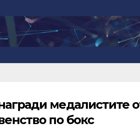
агради медалистите о
венство по бокс