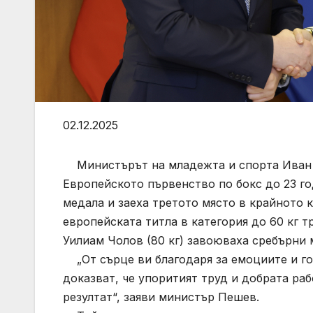
02.12.2025
Министърът на младежта и спорта Иван П
Европейското първенство по бокс до 23 го
медала и заеха третото място в крайното 
европейската титла в категория до 60 кг т
Уилиам Чолов (80 кг) завоюваха сребърни
„От сърце ви благодаря за емоциите и го
доказват, че упоритият труд и добрата ра
резултат“, заяви министър Пешев.