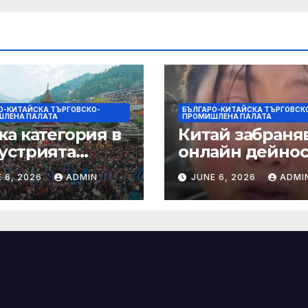
душки
О-КИТАЙСКА ТЪРГОВСКО-
БЪЛГАРО-КИТАЙСКА ТЪРГОВСК
ЛЕНА ПАЛАТА
ПРОМИШЛЕНА ПАЛАТА
ка категория в
Китай забраняв
устрията
онлайн дейно
ртира алианс за
при по-строги
 6, 2026
ADMIN
JUNE 6, 2026
ADMI
мическа
правила за
нчева енергия
ограничаване 
слуховете и
кибернасилни
е