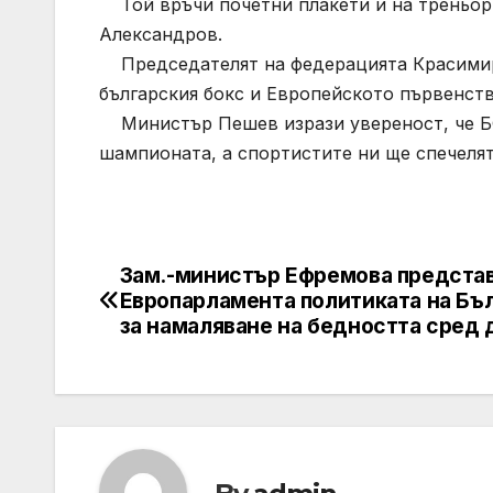
Той връчи почетни плакети и на треньор
Александров.
Председателят на федерацията Красимир
българския бокс и Европейското първенств
Министър Пешев изрази увереност, че БФ
шампионата, а спортистите ни ще спечеля
Зам.-министър Ефремова представ
Post
Европарламента политиката на Бъ
navigation
за намаляване на бедността сред 