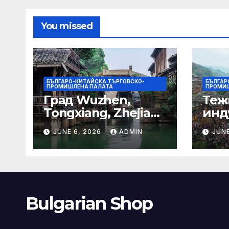
гра
You missed
БЪЛГАРО-КИТАЙСКА ТЪРГОВСКО-
БЪЛГАР
ПРОМИШЛЕНА ПАЛАТА
ПРОМИШ
Град Wuzhen,
Теж
Tongxiang, Zhejiang
инд
– Chinadaily.com.cn
ста
JUNE 6, 2026
ADMIN
JUNE
кос
слъ
Bulgarian Shop