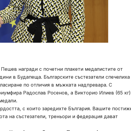
ешев награди с почетни плакети медалистите от
дини в Будапеща. Българските състезатели спечелиха
класиране по отличия в мъжката надпревара. С
риумфира Радослав Росенов, а Викторио Илиев (65 кг)
 медали.
рдостта, с които заредихте България. Вашите постиж
бота на състезатели, треньори и федерация дават