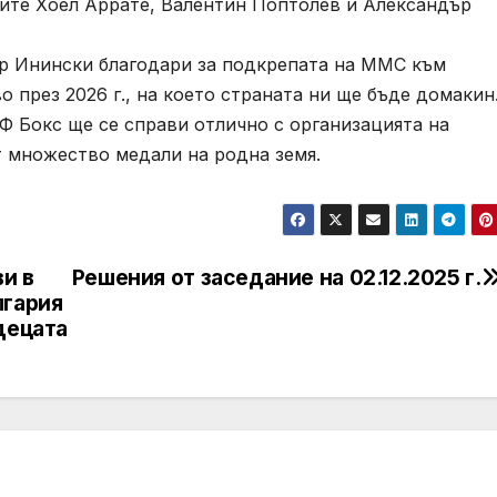
ите Хоел Аррате, Валентин Поптолев и Александър
 Инински благодари за подкрепата на ММС към
о през 2026 г., на което страната ни ще бъде домакин
 Бокс ще се справи отлично с организацията на
т множество медали на родна земя.
и в
Решения от заседание на 02.12.2025 г.
лгария
децата