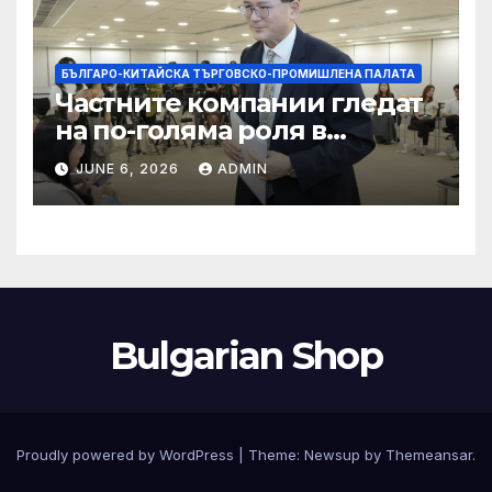
БЪЛГАРО-КИТАЙСКА ТЪРГОВСКО-ПРОМИШЛЕНА ПАЛАТА
Частните компании гледат
на по-голяма роля в
стратегическата
JUNE 6, 2026
ADMIN
енергетика
Bulgarian Shop
Proudly powered by WordPress
|
Theme:
Newsup
by
Themeansar
.