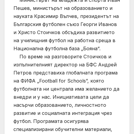
Министърът на младежта и спорта Иван
Пешев, министърът на образованието и
науката Красимир Вълчев, президентът на
Българския футболен съюз Георги Иванов
и Христо Стоичков обсъдиха развитието
на училищния футбол на работна среща в
Национална футболна база „Бояна“.
По време на разговорите Стоичков и
изпълнителният директор на БФС Андрей
Петров представиха глобалната програма
на ФИФА „Football for Schools”, която
футболната ни централа има желанието да
внедри и у нас. Инициативата цели да
насърчи образованието, личностното
развитие и социалната интеграция чрез
футбол. Програмата осигурява
специализирани обучителни материали,