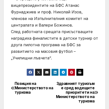
вицепрезидентите на БФС Атанас
Фурнаджиев и проф. Николай Изов,
членове на Изпълнителния комитет на
централата и Валери Божинов.
След работната срещата присъстващите
наградиха финалистите в детски турнир от
друга пилотна програма на БФС за
развитието на масовия футбол –
„Училищни лъвчета“.
Позиция на
Здравният туризъм
Post
Министерството на
е сред водещите
туризма
приоритети на
navigation
Министерството на
туризма