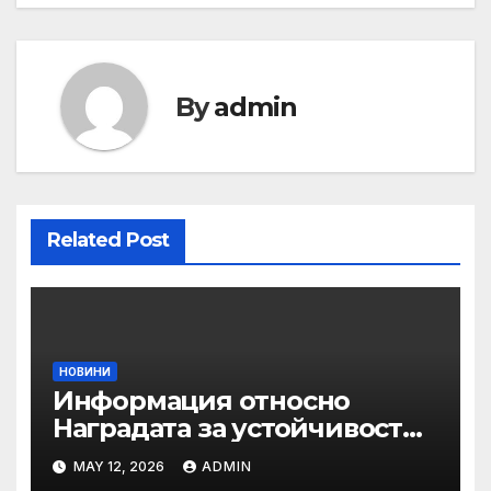
By
admin
Related Post
НОВИНИ
Информация относно
Наградата за устойчивост
на ОАЕ „Зайед“
MAY 12, 2026
ADMIN