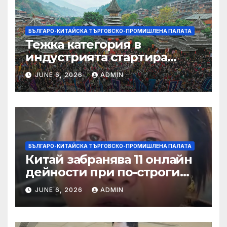
БЪЛГАРО-КИТАЙСКА ТЪРГОВСКО-ПРОМИШЛЕНА ПАЛАТА
Тежка категория в
индустрията стартира
алианс за космическа
JUNE 6, 2026
ADMIN
слънчева енергия
БЪЛГАРО-КИТАЙСКА ТЪРГОВСКО-ПРОМИШЛЕНА ПАЛАТА
Китай забранява 11 онлайн
дейности при по-строги
правила за ограничаване на
JUNE 6, 2026
ADMIN
слуховете и
кибернасилниците