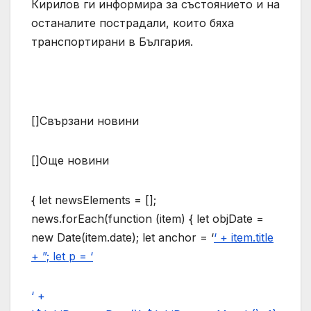
Кирилов ги информира за състоянието и на
останалите пострадали, които бяха
транспортирани в България.
[]Свързани новини
[]Още новини
{ let newsElements = [];
news.forEach(function (item) { let objDate =
new Date(item.date); let anchor = ‘
‘ + item.title
+ ”; let p = ‘
‘ +