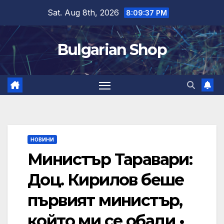
Skip
Sat. Aug 8th, 2026
8:09:38 PM
to
content
Bulgarian Shop
НОВИНИ
Министър Таравари:
Доц. Кирилов беше
първият министър,
който ми се обади •