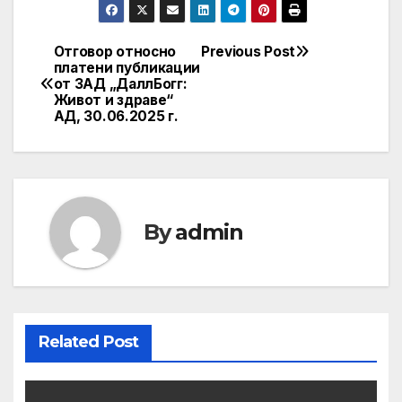
Отговор относно
Previous Post
Post
платени публикации
от ЗАД „ДаллБогг:
navigation
Живот и здраве“
АД, 30.06.2025 г.
By
admin
Related Post