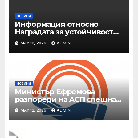
НОВИНИ
Информация относно
Наградата за устойчивост
на ОАЕ „Зайед“
MAY 12, 2026
ADMIN
НОВИНИ
Министър Ефремова
разпореди на АСП спешна
готовност за оказване на
MAY 12, 2026
ADMIN
подкрепа на пострадали от
валежи и градушки