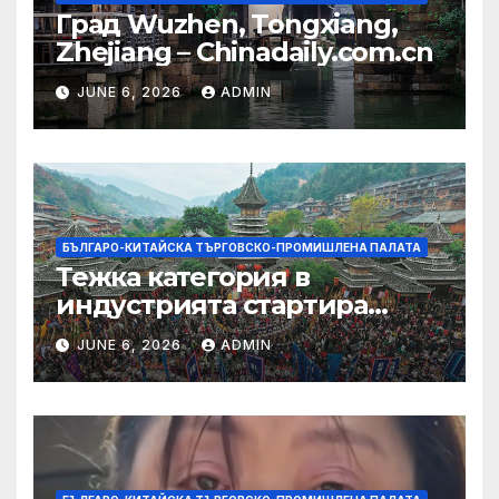
Град Wuzhen, Tongxiang,
Zhejiang – Chinadaily.com.cn
JUNE 6, 2026
ADMIN
БЪЛГАРО-КИТАЙСКА ТЪРГОВСКО-ПРОМИШЛЕНА ПАЛАТА
Тежка категория в
индустрията стартира
алианс за космическа
JUNE 6, 2026
ADMIN
слънчева енергия