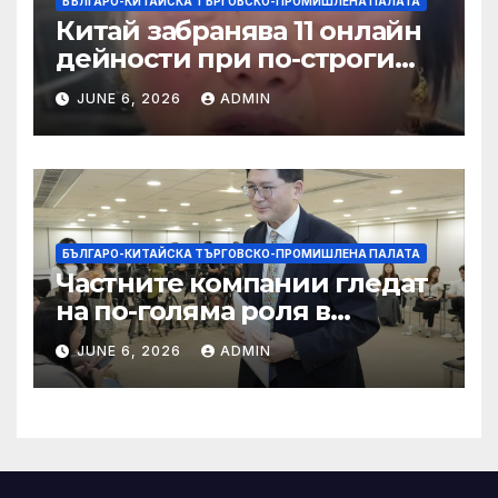
БЪЛГАРО-КИТАЙСКА ТЪРГОВСКО-ПРОМИШЛЕНА ПАЛАТА
Китай забранява 11 онлайн
дейности при по-строги
правила за ограничаване на
JUNE 6, 2026
ADMIN
слуховете и
кибернасилниците
БЪЛГАРО-КИТАЙСКА ТЪРГОВСКО-ПРОМИШЛЕНА ПАЛАТА
Частните компании гледат
на по-голяма роля в
стратегическата
JUNE 6, 2026
ADMIN
енергетика