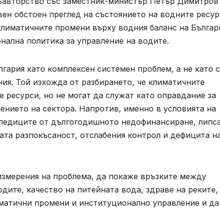
съавторство със заместник-министър Петър Димитров
ен обстоен преглед на състоянието на водните ресур
климатичните промени върху водния баланс на Българ
нална политика за управление на водите.
гария като комплексен системен проблем, а не като 
ия. Той изхожда от разбирането, че климатичните
 ресурси, но не могат да служат като оправдание за
ението на сектора. Напротив, именно в условията на
следиците от дългогодишното недофинансиране, липс
та разпокъсаност, отслабения контрол и дефицита н
измерения на проблема, да покаже връзките между
дите, качество на питейната вода, здраве на реките,
иматични промени и институционално управление и да