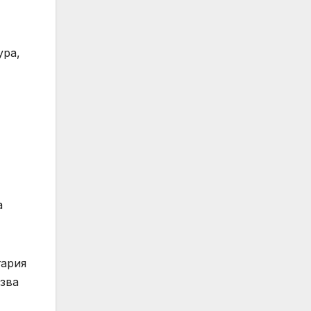
ура,
т
а
гария
лзва