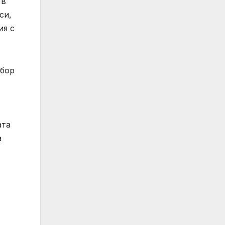
 в
си,
ия с
сбор
ата
а