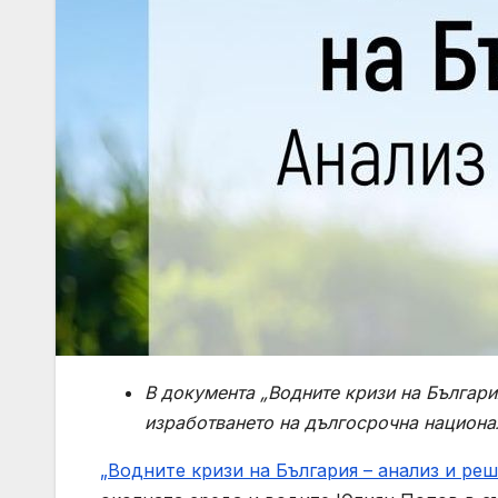
В документа „Водните кризи на Българи
изработването на дългосрочна национа
„Водните кризи на България – анализ и ре