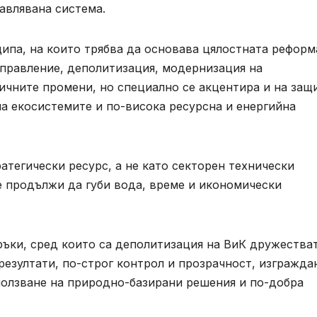
авлявана система.
ипа, на които трябва да основава цялостната реформ
управление, деполитизация, модернизация на
ичните промени, но специално се акцентира и на защ
на екосистемите и по-висока ресурсна и енергийна
атегически ресурс, а не като секторен технически
е продължи да губи вода, време и икономически
ъки, сред които са деполитизация на ВиК дружестват
езултати, по-строг контрол и прозрачност, изгражда
ползване на природно-базирани решения и по-добра