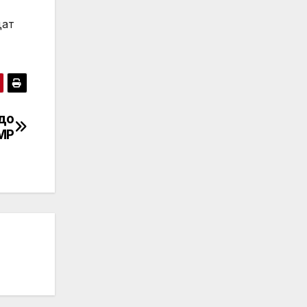
дат
 до
МР