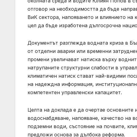
околната среда и водите Юлиян Попов в 
отговор на необходимостта да бъде направ
ВиК сектора, напояването и влиянието на 
цел да бъде изработена дългосрочна нацио
Документът разглежда водната криза в Бъл
от отделни аварии или временни затруднен
промени увеличават натиска върху водните
натрупаните структурни слабости в управл
климатичен натиск стават най-видими по
на надеждна информация, институционална
компетентен управленски капацитет.
Целта на доклада е да очертае основните 
водоснабдяване, напояване, качество на во
подземни води, състояние на почвите, кл
предложи основа за дълбока реформа.