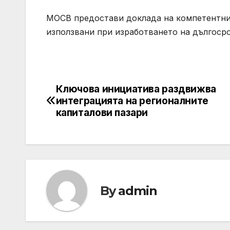
МОСВ предостави доклада на компетентни
използвани при изработването на дългосро
Ключова инициатива раздвижва
Post
интеграцията на регионалните
navigation
капиталови пазари
By
admin