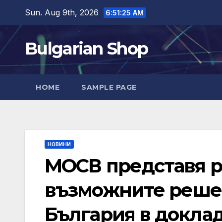
Skip
Sun. Aug 9th, 2026
6:51:26 AM
to
content
Bulgarian Shop
HOME
SAMPLE PAGE
НОВИНИ
МОСВ представя ре
възможните решен
България в докла