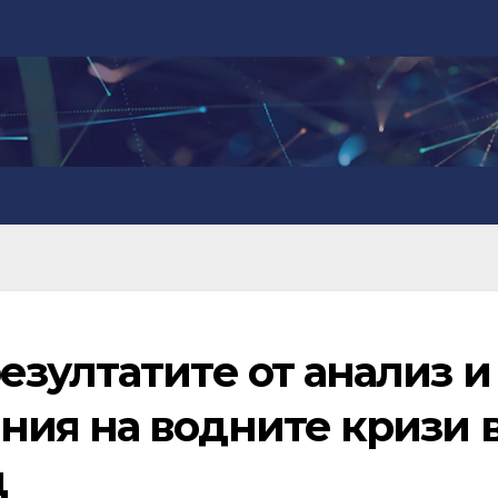
зултатите от анализ и
ия на водните кризи 
д