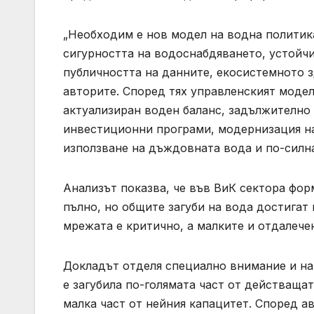
„Необходим е нов модел на водна политика
сигурността на водоснабдяването, устойч
публичността на данните, екосистемното з
авторите. Според тях управленският модел
актуализиран воден баланс, задължително
инвестиционни програми, модернизация на
използване на дъждовната вода и по-силна
Анализът показва, че във ВиК сектора фор
пълно, но общите загуби на вода достигат
мрежата е критично, а малките и отдалече
Докладът отделя специално внимание и на н
е загубила по-голямата част от действаща
малка част от нейния капацитет. Според ав