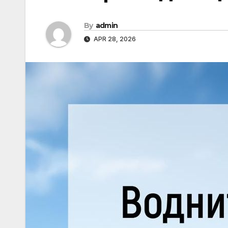
By
admin
APR 28, 2026