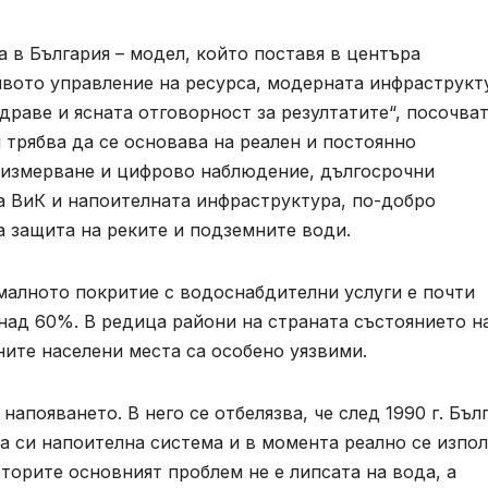
 в България – модел, който поставя в центъра
ивото управление на ресурса, модерната инфраструкт
драве и ясната отговорност за резултатите“, посочва
 трябва да се основава на реален и постоянно
 измерване и цифрово наблюдение, дългосрочни
 ВиК и напоителната инфраструктура, по-добро
 защита на реките и подземните води.
малното покритие с водоснабдителни услуги е почти
 над 60%. В редица райони на страната състоянието н
ните населени места са особено уязвими.
апояването. В него се отбелязва, че след 1990 г. Бъл
та си напоителна система и в момента реално се изпо
торите основният проблем не е липсата на вода, а