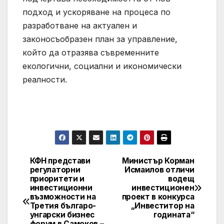
подход и ускоряване на процеса по
разработване на актуален и
законосъобразен план за управление,
който да отразява съвременните
екологични, социални и икономически
реалности.
КФН представи
Министър Корман
Post
регулаторни
Исмаилов отличи
приоритети и
водещ
navigation
инвестиционни
инвестиционен
възможности на
проект в конкурса
Третия българо-
„Инвеститор на
унгарски бизнес
годината“
форум в Самоков –