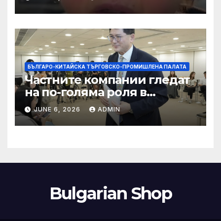
слуховете и
кибернасилниците
БЪЛГАРО-КИТАЙСКА ТЪРГОВСКО-ПРОМИШЛЕНА ПАЛАТА
Частните компании гледат
на по-голяма роля в
стратегическата
JUNE 6, 2026
ADMIN
енергетика
Bulgarian Shop