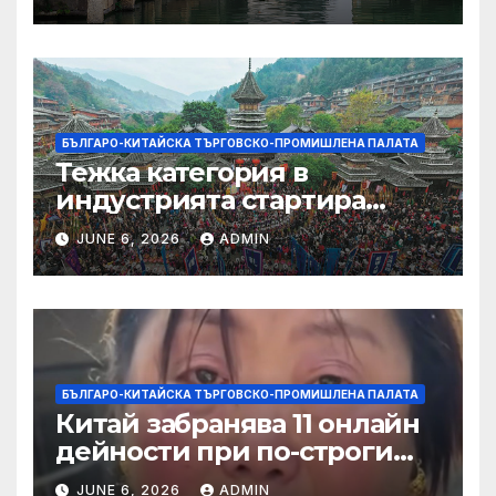
БЪЛГАРО-КИТАЙСКА ТЪРГОВСКО-ПРОМИШЛЕНА ПАЛАТА
Тежка категория в
индустрията стартира
алианс за космическа
JUNE 6, 2026
ADMIN
слънчева енергия
БЪЛГАРО-КИТАЙСКА ТЪРГОВСКО-ПРОМИШЛЕНА ПАЛАТА
Китай забранява 11 онлайн
дейности при по-строги
правила за ограничаване на
JUNE 6, 2026
ADMIN