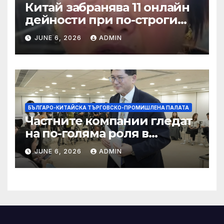
Китай забранява 11 онлайн
дейности при по-строги
правила за ограничаване на
JUNE 6, 2026
ADMIN
слуховете и
кибернасилниците
БЪЛГАРО-КИТАЙСКА ТЪРГОВСКО-ПРОМИШЛЕНА ПАЛАТА
Частните компании гледат
на по-голяма роля в
стратегическата
JUNE 6, 2026
ADMIN
енергетика