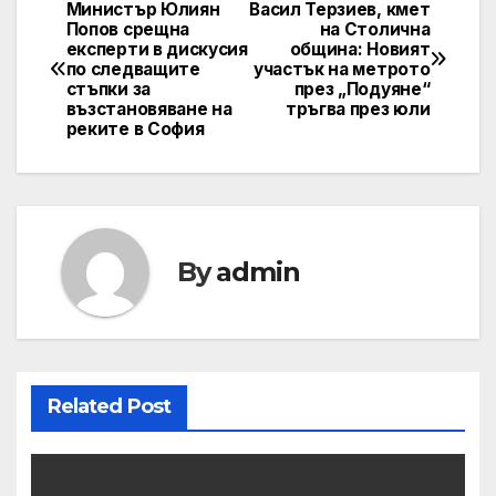
Министър Юлиян
Васил Терзиев, кмет
Post
Попов срещна
на Столична
експерти в дискусия
община: Новият
navigation
по следващите
участък на метрото
стъпки за
през „Подуяне“
възстановяване на
тръгва през юли
реките в София
By
admin
Related Post