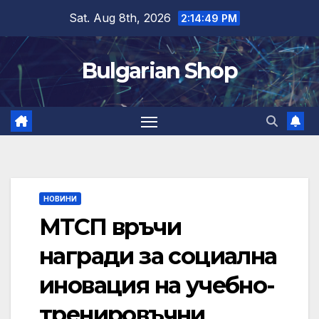
Skip
Sat. Aug 8th, 2026
2:14:50 PM
to
content
Bulgarian Shop
НОВИНИ
МТСП връчи
награди за социална
иновация на учебно-
тренировъчни