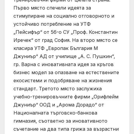
Първо място спечели идеята за
стимулиране на социално отговорното и
устойчиво потребление на УТФ
„Пейсифър“ от 56-о СУ „Проф. Константин
Иречек“ от град София. На второ място се
класира УТФ „Европак България М
Джуниър“ АД от училище „А. С. Пушкин“,
гр. Варна с иновативната идея за кръгов
бизнес модел за опазване на естествените
екосистеми и подобряване на жизнения
стандарт. Третото място заслужиха
учебно-тренировъчните фирми „Орифлейм
Джуниър“ ООД и „Арома Дорадо“ от
Националната търговско-банкова
гимназия, съответно за иновативното
съчетание на два типа грижа за възрастни