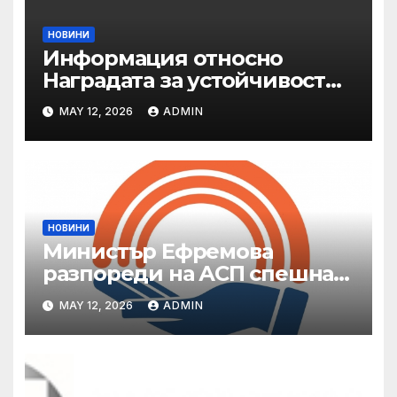
НОВИНИ
Информация относно
Наградата за устойчивост
на ОАЕ „Зайед“
MAY 12, 2026
ADMIN
НОВИНИ
Министър Ефремова
разпореди на АСП спешна
готовност за оказване на
MAY 12, 2026
ADMIN
подкрепа на пострадали от
валежи и градушки