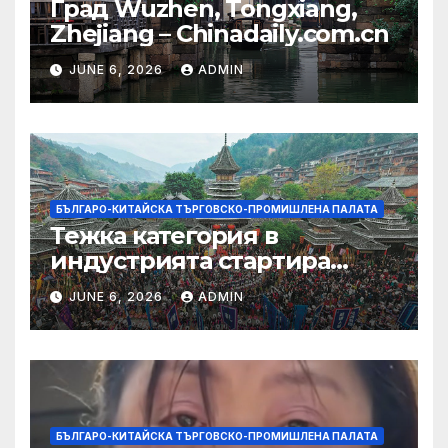
Град Wuzhen, Tongxiang,
Zhejiang – Chinadaily.com.cn
JUNE 6, 2026
ADMIN
БЪЛГАРО-КИТАЙСКА ТЪРГОВСКО-ПРОМИШЛЕНА ПАЛАТА
Тежка категория в
индустрията стартира
алианс за космическа
JUNE 6, 2026
ADMIN
слънчева енергия
БЪЛГАРО-КИТАЙСКА ТЪРГОВСКО-ПРОМИШЛЕНА ПАЛАТА