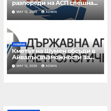
разпореди на АСП спешна
готовност за оказване на
MAY 12, 2026
ADMIN
подкрепа на пострадали от
валежи и градушки
НОВИНИ
Кметът на Шумен обсъди в
Айвалък възможности за
сътрудничество с турската
MAY 12, 2026
ADMIN
община