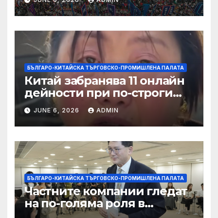
слънчева енергия
БЪЛГАРО-КИТАЙСКА ТЪРГОВСКО-ПРОМИШЛЕНА ПАЛАТА
Китай забранява 11 онлайн
дейности при по-строги
правила за ограничаване на
JUNE 6, 2026
ADMIN
слуховете и
кибернасилниците
БЪЛГАРО-КИТАЙСКА ТЪРГОВСКО-ПРОМИШЛЕНА ПАЛАТА
Частните компании гледат
на по-голяма роля в
стратегическата