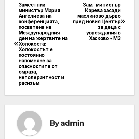
Заместник-
Зам.-министър
Post
министър Мария
Карева засади
Ангелиева на
маслиново дърво
navigation
конференцията,
пред новия Център
посветена на
за деца с
Международния
увреждания в
ден на жертвите на
Хасково • МЗ
Холокоста:
Холокостът е
постоянно
напомняне за
опасностите от
омраза,
нетолерантност и
расизъм
By
admin