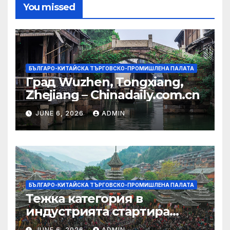
You missed
БЪЛГАРО-КИТАЙСКА ТЪРГОВСКО-ПРОМИШЛЕНА ПАЛАТА
Град Wuzhen, Tongxiang,
Zhejiang – Chinadaily.com.cn
JUNE 6, 2026
ADMIN
БЪЛГАРО-КИТАЙСКА ТЪРГОВСКО-ПРОМИШЛЕНА ПАЛАТА
Тежка категория в
индустрията стартира
алианс за космическа
JUNE 6, 2026
ADMIN