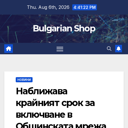
Skip
Thu. Aug 6th, 2026
4:41:23 PM
to
content
Bulgarian Shop
НОВИНИ
Наближава
крайният срок за
включване в
Общинската мрежа