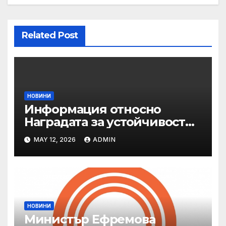
Related Post
НОВИНИ
Информация относно
Наградата за устойчивост
на ОАЕ „Зайед“
MAY 12, 2026
ADMIN
НОВИНИ
Министър Ефремова