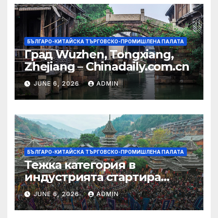
БЪЛГАРО-КИТАЙСКА ТЪРГОВСКО-ПРОМИШЛЕНА ПАЛАТА
Град Wuzhen, Tongxiang,
Zhejiang – Chinadaily.com.cn
JUNE 6, 2026
ADMIN
БЪЛГАРО-КИТАЙСКА ТЪРГОВСКО-ПРОМИШЛЕНА ПАЛАТА
Тежка категория в
индустрията стартира
алианс за космическа
JUNE 6, 2026
ADMIN
слънчева енергия