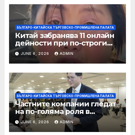
БЪЛГАРО-КИТАЙСКА ТЪРГОВСКО-ПРОМИШЛЕНА ПАЛАТА
Китай забранява 11 онлайн
дейности при по-строги
правила за ограничаване на
JUNE 6, 2026
ADMIN
слуховете и
кибернасилниците
БЪЛГАРО-КИТАЙСКА ТЪРГОВСКО-ПРОМИШЛЕНА ПАЛАТА
Частните компании гледат
на по-голяма роля в
стратегическата
JUNE 6, 2026
ADMIN
енергетика