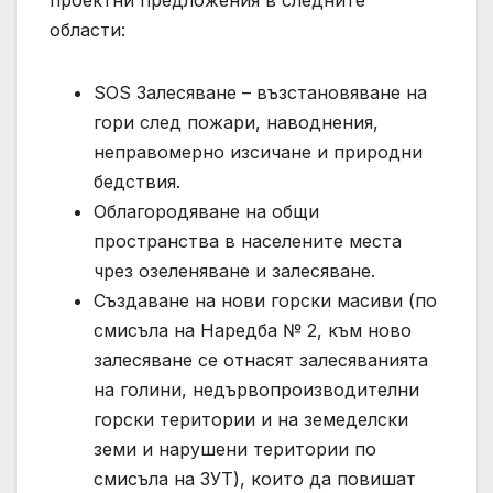
области:
SOS Залесяване – възстановяване на
гори след пожари, наводнения,
неправомерно изсичане и природни
бедствия.
Облагородяване на общи
пространства в населените места
чрез озеленяване и залесяване.
Създаване на нови горски масиви (по
смисъла на Наредба № 2, към ново
залесяване се отнасят залесяванията
на голини, недървопроизводителни
горски територии и на земеделски
земи и нарушени територии по
смисъла на ЗУТ), които да повишат