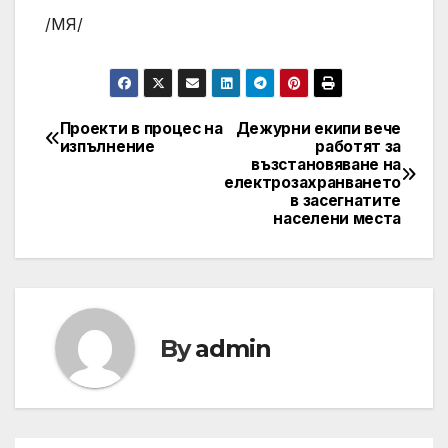
/МЯ/
Проекти в процес на
Дежурни екипи вече
Post
изпълнение
работят за
възстановяване на
navigation
електрозахранването
в засегнатите
населени места
By
admin