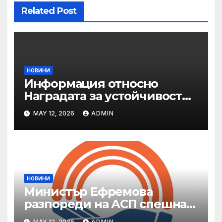
Related Post
НОВИНИ
Информация относно
Наградата за устойчивост
на ОАЕ „Зайед“
MAY 12, 2026
ADMIN
НОВИНИ
Министър Ефремова
разпореди на АСП спешна
готовност за оказване на
MAY 12, 2026
ADMIN