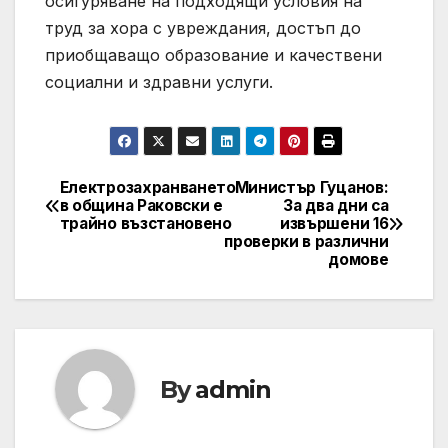
осигуряване на подходящи условия на
труд за хора с увреждания, достъп до
приобщаващо образование и качествени
социални и здравни услуги.
Eлектрозахранването
Министър Гуцанов:
Post
в община Раковски е
За два дни са
трайно възстановено
извършени 16
navigation
проверки в различни
домове
By
admin