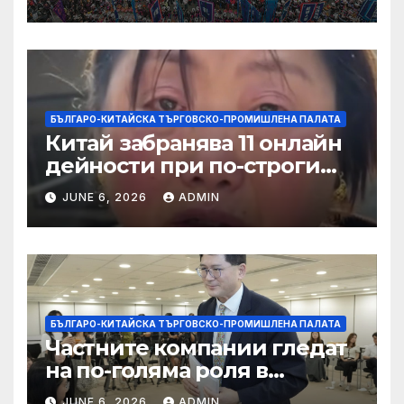
слънчева енергия
БЪЛГАРО-КИТАЙСКА ТЪРГОВСКО-ПРОМИШЛЕНА ПАЛАТА
Китай забранява 11 онлайн
дейности при по-строги
правила за ограничаване на
JUNE 6, 2026
ADMIN
слуховете и
кибернасилниците
БЪЛГАРО-КИТАЙСКА ТЪРГОВСКО-ПРОМИШЛЕНА ПАЛАТА
Частните компании гледат
на по-голяма роля в
стратегическата
JUNE 6, 2026
ADMIN