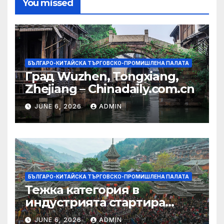
You missed
БЪЛГАРО-КИТАЙСКА ТЪРГОВСКО-ПРОМИШЛЕНА ПАЛАТА
Град Wuzhen, Tongxiang,
Zhejiang – Chinadaily.com.cn
JUNE 6, 2026
ADMIN
БЪЛГАРО-КИТАЙСКА ТЪРГОВСКО-ПРОМИШЛЕНА ПАЛАТА
Тежка категория в
индустрията стартира
алианс за космическа
JUNE 6, 2026
ADMIN