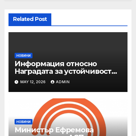
Related Post
НОВИНИ
Информация относно
Наградата за устойчивост
на ОАЕ „Зайед“
MAY 12, 2026
ADMIN
НОВИНИ
Министър Ефремова