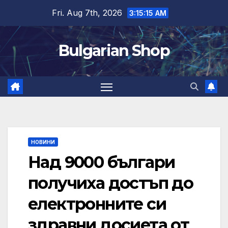
Skip
Fri. Aug 7th, 2026
3:15:16 AM
to
content
Bulgarian Shop
НОВИНИ
Над 9000 българи
получиха достъп до
електронните си
здравни досиета от