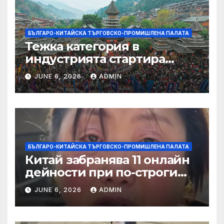
БЪЛГАРО-КИТАЙСКА ТЪРГОВСКО-ПРОМИШЛЕНА ПАЛАТА
Тежка категория в
индустрията стартира
алианс за космическа
JUNE 6, 2026
ADMIN
слънчева енергия
БЪЛГАРО-КИТАЙСКА ТЪРГОВСКО-ПРОМИШЛЕНА ПАЛАТА
Китай забранява 11 онлайн
дейности при по-строги
правила за ограничаване на
JUNE 6, 2026
ADMIN
слуховете и
кибернасилниците