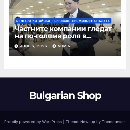
БЪЛГАРО-КИТАЙСКА ТЪРГОВСКО-ПРОМИШЛЕНА ПАЛАТА
Частните компании гледат
на по-голяма роля в
стратегическата
JUNE 6, 2026
ADMIN
енергетика
Bulgarian Shop
Proudly powered by WordPress
|
Theme:
Newsup
by
Themeansar
.