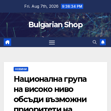
Skip
Fri. Aug 7th, 2026
9:38:35 PM
to
content
Bulgarian Shop
НОВИНИ
Национална група
на високо ниво
обсъди възможни
приоритети на