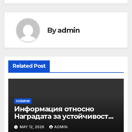
navigation
By
admin
Related Post
НОВИНИ
Информация относно
Наградата за устойчивост
на ОАЕ „Зайед“
MAY 12, 2026
ADMIN